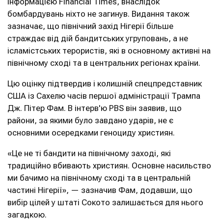
інформацією Financial Times, внаслідок
бомбардувань ніхто не загинув. Видання також
зазначає, що північний захід Нігерії більше
страждає від дій бандитських угруповань, а не
ісламістських терористів, які в основному активні на
північному сході та в центральних регіонах країни.
Цю оцінку підтвердив і колишній спецпредставник
США із Сахелю часів першої адміністрації Трампа
Дж. Пітер Фам. В інтерв'ю PBS він заявив, що
райони, за якими було завдано ударів, не є
основними осередками геноциду християн.
«Це не ті бандити на північному заході, які
традиційно вбивають християн. Основне насильство
ми бачимо на північному сході та в центральній
частині Нігерії», — зазначив Фам, додавши, що
вибір цілей у штаті Сокото залишається для нього
загадкою.