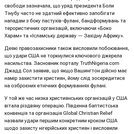
свободи зазначала, що уряд президента Боли
Тінубу часто не здатний ефективно запобігати
нападам з боку пастухів-фулані, бандформувань та
терористичних організацій, включаючи «Боко
Харам» та «Ісламську державу — Західну Африку».
Деякі правозахисники також висловили побоювання,
що удари США не торкнулися ключового джерела
насильства. Засновник порталу TruthNigeria.com
Джадд Сол заявив, що якщо Вашингтон дійсно має
намір захистити християн, йому слід зосередитися
на озброєних етнічних формуваннях фулані.
У той же час низка християнських організацій у США
вітала різдвяну операцію. Південна баптистська
конвенція та організація Global Christian Relief
назвали удари першим конкретним кроком США
щодо захисту нігерійських християн і висловили