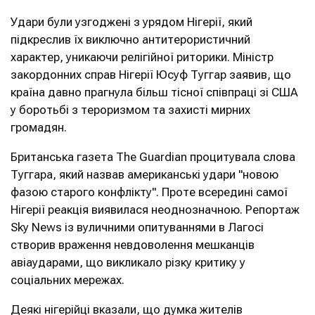
Удари були узгоджені з урядом Нігерії, який
підкреслив їх виключно антитерористичний
характер, уникаючи релігійної риторики. Міністр
закордонних справ Нігерії Юсуф Туггар заявив, що
країна давно прагнула більш тісної співпраці зі США
у боротьбі з тероризмом та захисті мирних
громадян.
Британська газета The Guardian процитувала слова
Туггара, який назвав американські удари "новою
фазою старого конфлікту". Проте всередині самої
Нігерії реакція виявилася неоднозначною. Репортаж
Sky News із вуличними опитуваннями в Лагосі
створив враження невдоволення мешканців
авіаударами, що викликало різку критику у
соціальних мережах.
Деякі нігерійці вказали, що думка жителів