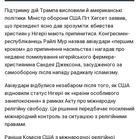
Підтримку дій Трампа висловили й американські
політики. Міністр оборони США Піт Хегсет заявив,
що президент ясно дав зрозуміти: вбивства
християн у Нігерії мають припинитися. Конгресмен-
республіканець Райлі Мур назвав авіаудари «першим
кроком» до припинення насильства і нагадав про
недавнє помилування нігерійського фермера-
християнина Сандея Джексона, засудженого за
самооборону після нападу радикалу ісламізму.
Авіаудари відбулися незабаром після того, як США
відновили статус Нігерії як «країни особливого
занепокоєння» в рамках Акту про міжнародну
релігійну свободу. Це рішення передбачає посилений
міжнародний контроль за ситуацією з релігійними
правами.
Раніше Комісія США з міжнародної релігійної