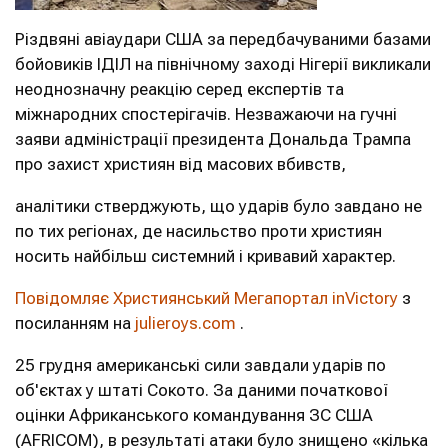
Різдвяні авіаудари США за передбачуваними базами
бойовиків ІДІЛ на північному заході Нігерії викликали
неоднозначну реакцію серед експертів та
міжнародних спостерігачів. Незважаючи на гучні
заяви адміністрації президента Дональда Трампа
про захист християн від масових вбивств,
аналітики стверджують, що ударів було завдано не
по тих регіонах, де насильство проти християн
носить найбільш системний і кривавий характер.
Повідомляє Християнський Мегапортал inVictory
з
посиланням на
julieroys.com
.
25 грудня американські сили завдали ударів по
об'єктах у штаті Сокото. За даними початкової
оцінки Африканського командування ЗС США
(AFRICOM), в результаті атаки було знищено «кілька