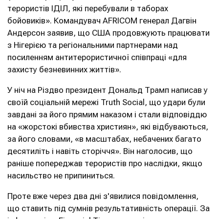
терористів ІДІЛ, які перебували в таборах
бойовиків». Командувач AFRICOM генерал Дагвін
Андерсон заявив, що США продовжують працювати
з Нігерією та регіональними партнерами над
посиленням антитерористичної співпраці «для
захисту безневинних життів».
У ніч на Різдво президент Дональд Трамп написав у
своїй соціальній мережі Truth Social, що удари були
завдані за його прямим наказом і стали відповіддю
на «жорстокі вбивства християн», які відбуваються,
за його словами, «в масштабах, небачених багато
десятиліть і навіть сторіччя». Він наголосив, що
раніше попереджав терористів про наслідки, якщо
насильство не припиниться.
Проте вже через два дні з'явилися повідомлення,
що ставить під сумнів результативність операції. За