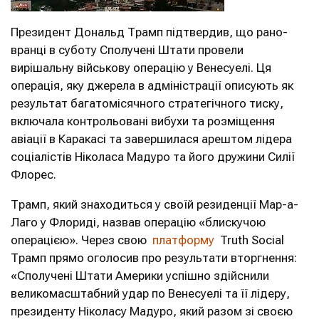
Президент Дональд Трамп підтвердив, що рано-
вранці в суботу Сполучені Штати провели
вирішальну військову операцію у Венесуелі. Ця
операція, яку джерела в адміністрації описують як
результат багатомісячного стратегічного тиску,
включала контрольовані вибухи та розміщення
авіації в Каракасі та завершилася арештом лідера
соціалістів Ніколаса Мадуро та його дружини Силії
Флорес.
Трамп, який знаходиться у своїй резиденції Мар-а-
Лаго у Флориді, назвав операцію «блискучою
операцією». Через свою
платформу
Truth Social
Трамп прямо оголосив про результати вторгнення:
«Сполучені Штати Америки успішно здійснили
великомасштабний удар по Венесуелі та її лідеру,
президенту Ніколасу Мадуро, який разом зі своєю