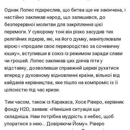
Однак Лопес підкреслив, що битва ще не закінчена, і
настійно закликав народ, що залишився, до
безперервної молитви для закріплення цієї
перемоги. У суворому тоні він різко засудив тих
релігійних лідерів, які, на його думку, маніпулювали
вірою і «продали своє первородство за сочевичну
юшку», вступивши в союз із режимом заради слави
чи грошей. Лопес закликав цих діячів піти у
відставку, дозволивши справжній церкві рухатися
вперед у духовному відновленні країни, вільної від
кайданів керівництва, яке пішло на компроміс із її
цілісністю під час кризи.
Тим часом, також із Каракаса, Хосе Ріверо, керівник
фонду H2D, заявив: «Нинішня ситуація ще
складніша. Нам потрібна мудрість з небес, щоб
упоратися з нею... Довіряючи Йому». Ріверо