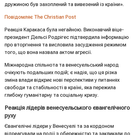
дружиною був захоплений та вивезений із країни».
Повідомляє The Christian Post
Реакція Каракаса була негайною. Виконавчий віце-
президент Дельсі Родрігес підтвердила інформацію
про вторгнення та висловила засудження режимом
того, що вона назвала актом агресії.
Міжнародна спільнота та венесуельський народ
очікують подальших подій; є надія, що ця різка
зміна влади відкриє нові перспективи у питаннях
свободи та стабільності в країні, яка пережила
глибоку гуманітарну та соціальну кризу.
Реакція лідерів венесуельського євангелічного
руху
Євангелічні лідери у Венесуелі та за кордоном
відреагували на події з обережністю та закликали до