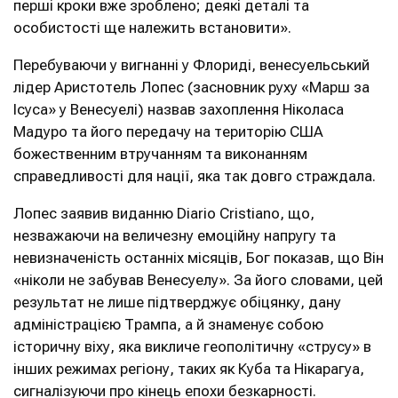
перші кроки вже зроблено; деякі деталі та
особистості ще належить встановити».
Перебуваючи у вигнанні у Флориді, венесуельський
лідер Аристотель Лопес (засновник руху «Марш за
Ісуса» у Венесуелі) назвав захоплення Ніколаса
Мадуро та його передачу на територію США
божественним втручанням та виконанням
справедливості для нації, яка так довго страждала.
Лопес заявив виданню Diario Cristiano, що,
незважаючи на величезну емоційну напругу та
невизначеність останніх місяців, Бог показав, що Він
«ніколи не забував Венесуелу». За його словами, цей
результат не лише підтверджує обіцянку, дану
адміністрацією Трампа, а й знаменує собою
історичну віху, яка викличе геополітичну «струсу» в
інших режимах регіону, таких як Куба та Нікарагуа,
сигналізуючи про кінець епохи безкарності.