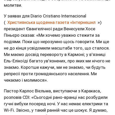
молитви.
У заявах для Diario Cristiano Internacional
(
Християнська щоденна газета «Інтернешнл
»)
президент Євангелічної ради Венесуели Хосе
Піньєро сказав: «Ми хочемо уважно стежити за
подіями. Поки що нерозумно щось говорити. Ми ще
не до кінця усвідомили масштаби того, що сталося.
Ми маємо досвід перевороту в Кармоні; у в'язниці
Ель-Елікоїді багато ув'язнених, про яких ми нічого не
знаємо. Коротше кажучи, ми не знаємо, чи будуть
репресії проти громадянського населення. Ми
чекаємо і молимося».
Пастор Карлос Вієльма, виступаючи з Каракаса,
розповів CDI: «Сьогодні рано-вранці нас розбудили
гучні вибухи посеред ночі. У нас немає електрики та
Wi-Fi. Звісно, ​​у такий ранній час це шокує. Я думаю,