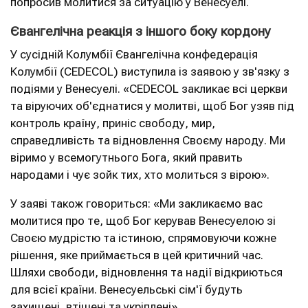
попросив молитися за ситуацію у Венесуелі.
Євангелічна реакція з іншого боку кордону
У сусідній Колумбії Євангелічна конфедерація
Колумбії (CEDECOL) виступила із заявою у зв'язку з
подіями у Венесуелі. «CEDECOL закликає всі церкви
та віруючих об'єднатися у молитві, щоб Бог узяв під
контроль країну, приніс свободу, мир,
справедливість та відновлення Своєму народу. Ми
віримо у всемогутнього Бога, який править
народами і чує зойк тих, хто молиться з вірою».
У заяві також говориться: «Ми закликаємо вас
молитися про те, щоб Бог керував Венесуелою зі
Своєю мудрістю та істиною, спрямовуючи кожне
рішення, яке приймається в цей критичний час.
Шляхи свободи, відновлення та надії відкриються
для всієї країни. Венесуельські сім'ї будуть
захищені, втішені та укріплені».