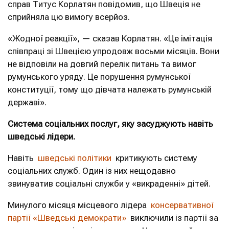
справ Титус Корлатян повідомив, що Швеція не
сприйняла цю вимогу всерйоз.
«Жодної реакції», — сказав Корлатян. «Це імітація
співпраці зі Швецією упродовж восьми місяців. Вони
не відповіли на довгий перелік питань та вимог
румунського уряду. Це порушення румунської
конституції, тому що дівчата належать румунській
державі».
Система соціальних послуг, яку засуджують навіть
шведські лідери.
Навіть
шведські політики
критикують систему
соціальних служб. Один із них нещодавно
звинуватив соціальні служби у «викраденні» дітей.
Минулого місяця місцевого лідера
консервативної
партії «Шведські демократи»
виключили із партії за