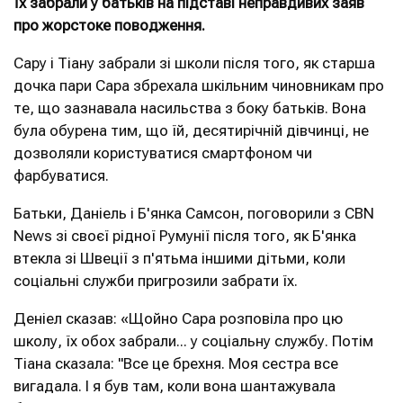
Їх забрали у батьків на підставі неправдивих заяв
про жорстоке поводження.
Сару і Тіану забрали зі школи після того, як старша
дочка пари Сара збрехала шкільним чиновникам про
те, що зазнавала насильства з боку батьків. Вона
була обурена тим, що їй, десятирічній дівчинці, не
дозволяли користуватися смартфоном чи
фарбуватися.
Батьки, Даніель і Б'янка Самсон, поговорили з CBN
News зі своєї рідної Румунії після того, як Б'янка
втекла зі Швеції з п'ятьма іншими дітьми, коли
соціальні служби пригрозили забрати їх.
Деніел сказав: «Щойно Сара розповіла про цю
школу, їх обох забрали... у соціальну службу. Потім
Тіана сказала: "Все це брехня. Моя сестра все
вигадала. І я був там, коли вона шантажувала