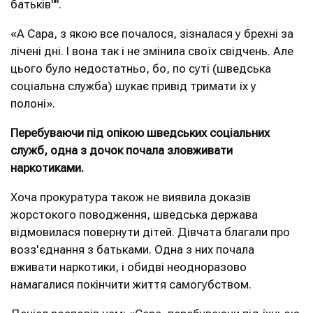
батьків"".
«А Сара, з якою все почалося, зізналася у брехні за
лічені дні. І вона так і не змінила своїх свідчень. Але
цього було недостатньо, бо, по суті (шведська
соціальна служба) шукає привід тримати їх у
полоні».
Перебуваючи під опікою шведських соціальних
служб, одна з дочок почала зловживати
наркотиками.
Хоча прокуратура також не виявила доказів
жорстокого поводження, шведська держава
відмовилася повернути дітей. Дівчата благали про
возз'єднання з батьками. Одна з них почала
вживати наркотики, і обидві неодноразово
намагалися покінчити життя самогубством.