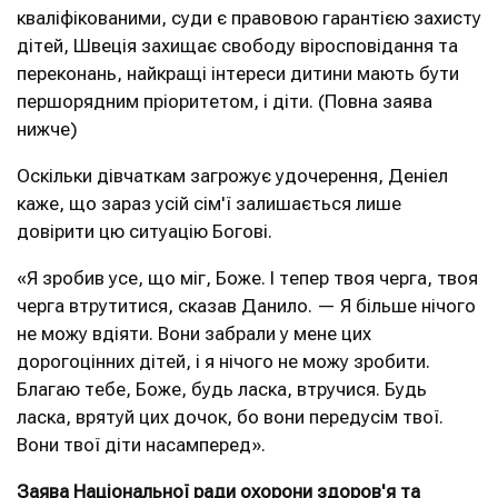
кваліфікованими, суди є правовою гарантією захисту
дітей, Швеція захищає свободу віросповідання та
переконань, найкращі інтереси дитини мають бути
першорядним пріоритетом, і діти. (Повна заява
нижче)
Оскільки дівчаткам загрожує удочерення, Деніел
каже, що зараз усій сім'ї залишається лише
довірити цю ситуацію Богові.
«Я зробив усе, що міг, Боже. І тепер твоя черга, твоя
черга втрутитися, сказав Данило. — Я більше нічого
не можу вдіяти. Вони забрали у мене цих
дорогоцінних дітей, і я нічого не можу зробити.
Благаю тебе, Боже, будь ласка, втручися. Будь
ласка, врятуй цих дочок, бо вони передусім твої.
Вони твої діти насамперед».
Заява Національної ради охорони здоров'я та