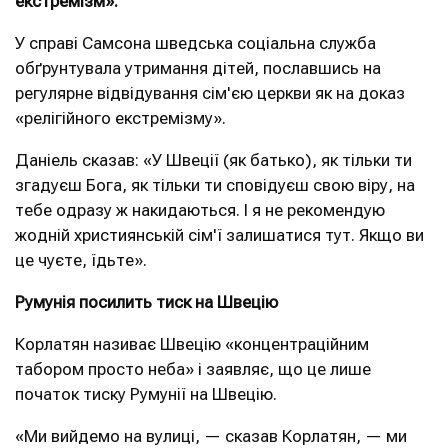
екстремізм».
У справі Самсона шведська соціальна служба
обґрунтувала утримання дітей, пославшись на
регулярне відвідування сім'єю церкви як на доказ
«релігійного екстремізму».
Даніель сказав: «У Швеції (як батько), як тільки ти
згадуєш Бога, як тільки ти сповідуєш свою віру, на
тебе одразу ж накидаються. І я не рекомендую
жодній християнській сім'ї залишатися тут. Якщо ви
це чуєте, їдьте».
Румунія посилить тиск на Швецію
Корлатян називає Швецію «концентраційним
табором просто неба» і заявляє, що це лише
початок тиску Румунії на Швецію.
«Ми вийдемо на вулиці, — сказав Корлатян, — ми