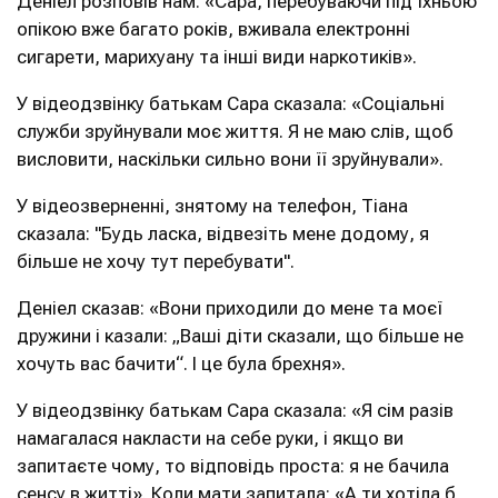
Деніел розповів нам: «Сара, перебуваючи під їхньою
опікою вже багато років, вживала електронні
сигарети, марихуану та інші види наркотиків».
У відеодзвінку батькам Сара сказала: «Соціальні
служби зруйнували моє життя. Я не маю слів, щоб
висловити, наскільки сильно вони її зруйнували».
У відеозверненні, знятому на телефон, Тіана
сказала: "Будь ласка, відвезіть мене додому, я
більше не хочу тут перебувати".
Деніел сказав: «Вони приходили до мене та моєї
дружини і казали: „Ваші діти сказали, що більше не
хочуть вас бачити“. І це була брехня».
У відеодзвінку батькам Сара сказала: «Я сім разів
намагалася накласти на себе руки, і якщо ви
запитаєте чому, то відповідь проста: я не бачила
сенсу в житті». Коли мати запитала: «А ти хотіла б