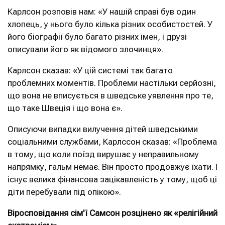
Карлсон розповів нам: «У нашій справі був один
хлопець, у нього було кілька різних особистостей. У
його біографії було багато різних імен, і друзі
описували його як відомого злочинця».
Карлсон сказав: «У цій системі так багато
проблемних моментів. Проблеми настільки серйозні,
що вона не вписується в шведське уявлення про те,
що таке Швеція і що вона є».
Описуючи випадки вилучення дітей шведськими
соціальними службами, Карлссон сказав: «Проблема
в тому, що коли поїзд вирушає у неправильному
напрямку, гальм немає. Він просто продовжує їхати. І
існує велика фінансова зацікавленість у тому, щоб ці
діти перебували під опікою».
Віросповідання сім'ї Самсон розцінено як «релігійний