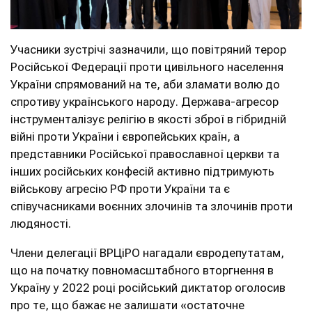
Учасники зустрічі зазначили, що повітряний терор
Російської Федерації проти цивільного населення
України спрямований на те, аби зламати волю до
спротиву українського народу. Держава-агресор
інструменталізує релігію в якості зброї в гібридній
війні проти України і європейських країн, а
представники Російської православної церкви та
інших російських конфесій активно підтримують
військову агресію РФ проти України та є
співучасниками воєнних злочинів та злочинів проти
людяності.
Члени делегації ВРЦіРО нагадали євродепутатам,
що на початку повномасштабного вторгнення в
Україну у 2022 році російський диктатор оголосив
про те, що бажає не залишати «остаточне