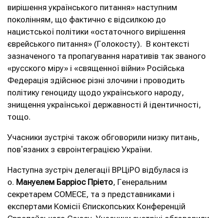
вирішення українського питання» наступним
поколінням, що фактично є відсилкою до
нацистської політики «остаточного вирішення
єврейського питання» (Голокосту). В контексті
зазначеного та пропагування наративів так званого
«русского міру» і «священної війни» Російська
Федерація здійснює різні злочини і проводить
політику геноциду щодо українського народу,
знищення української державності й ідентичності,
тощо.
Учасники зустрічі також обговорили низку питань,
повʼязаних з євроінтеграцією України.
Наступна зустріч делегації ВРЦіРО відбулася із
о.
Мануелем Барріос Пріето
, Генеральним
секретарем COMECE, та з представниками і
експертами Комісії Єпископських Конференцій