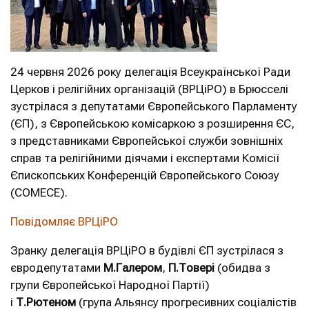
24 червня 2026 року делегація Всеукраїнської Ради
Церков і релігійних організацій (ВРЦіРО) в Брюсселі
зустрілася з депутатами Європейського Парламенту
(ЄП), з Європейською комісаркою з розширення ЄС,
з представниками Європейської служби зовнішніх
справ та релігійними діячами і експертами Комісії
Єпископських Конференцій Європейського Союзу
(СОМЕСЕ).
Повідомляє ВРЦіРО
Зранку делегація ВРЦіРО в будівлі ЄП зустрілася з
євродепутатами
М.Галером
,
П.Товері
(обидва з
групи Європейської Народної Партії)
і
Т.Рютеном
(група Альянсу прогресивних соціалістів