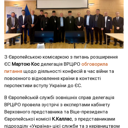
З Європейською комісаркою з питань розширення
ЄС
Мартою Кос
делегація ВРЦіРО
обговорила
питання
щодо діяльності конфесій в час війни та
повоєнного відновлення країни в контексті
перспективи вступу України до ЄС.
В Європейській службі зовнішніх справ делегація
ВРЦіРО провела зустрічі з експертами кабінету
Верховного представника та Віце-президента
Європейської комісії
К.Каллас
, з представниками
підрозділу «Україна» цієї служби та з керівництвом