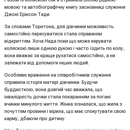
мовою та автобіографічну книгу засновниці служіння
Джоні Еріксон Тади.
За словами Торнтона, для дівчинки можливість
самостійно пересуватися стала справжнім
відкриттям. Хоча Нада поки що може керувати
коляскою лише однією рукою і часто їздить по колу,
вона вважає за краще рухатися самостійно, а не
залежати від допомоги інших людей.
Особливе враження на співробітників служіння
справила історія матері дівчинки. Будучи
буддисткою, вона довгий час вважала, що
інвалідність дочки стала покаранням за погані
вчинки минулого життя. Жінка зізналася, що жила з
почуттям провини і вірила, що має спокутувати свою
карму, дбаючи про дитину.