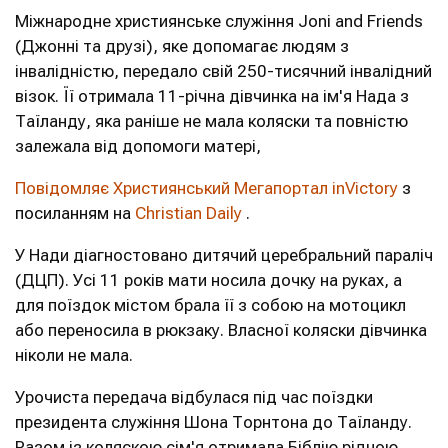
Міжнародне християнське служіння Joni and Friends
(Джонні та друзі), яке допомагає людям з
інвалідністю, передало свій 250-тисячний інвалідний
візок. Її отримала 11-річна дівчинка на ім'я Нада з
Таїланду, яка раніше не мала коляски та повністю
залежала від допомоги матері,
Повідомляє Християнський Мегапортал inVictory
з
посиланням на
Christian Daily
.
У Нади діагностовано дитячий церебральний параліч
(ДЦП). Усі 11 років мати носила дочку на руках, а
для поїздок містом брала її з собою на мотоцикл
або переносила в рюкзаку. Власної коляски дівчинка
ніколи не мала.
Урочиста передача відбулася під час поїздки
президента служіння Шона Торнтона до Таїланду.
Разом із коляскою сім'я отримала Біблію рідною