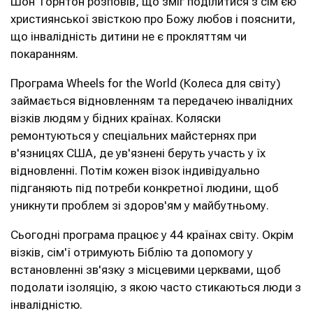
Шон Торнтон розповів, що зміг поділитися з сім'єю
християнської звісткою про Божу любов і пояснити,
що інвалідність дитини не є прокляттям чи
покаранням.
Програма Wheels for the World (Колеса для світу)
займається відновленням та передачею інвалідних
візків людям у бідних країнах. Коляски
ремонтуються у спеціальних майстернях при
в'язницях США, де ув'язнені беруть участь у їх
відновленні. Потім кожен візок індивідуально
підганяють під потреби конкретної людини, щоб
уникнути проблем зі здоров'ям у майбутньому.
Сьогодні програма працює у 44 країнах світу. Окрім
візків, сім'ї отримують Біблію та допомогу у
встановленні зв'язку з місцевими церквами, щоб
подолати ізоляцію, з якою часто стикаються люди з
інвалідністю.