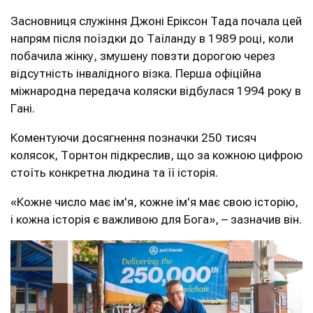
Засновниця служіння Джоні Еріксон Тада почала цей
напрям після поїздки до Таїланду в 1989 році, коли
побачила жінку, змушену повзти дорогою через
відсутність інвалідного візка. Перша офіційна
міжнародна передача коляски відбулася 1994 року в
Гані.
Коментуючи досягнення позначки 250 тисяч
колясок, Торнтон підкреслив, що за кожною цифрою
стоїть конкретна людина та її історія.
«Кожне число має ім'я, кожне ім'я має свою історію,
і кожна історія є важливою для Бога», – зазначив він.