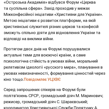
«Острозька Академія» відбувся Форум «Церква
та суспільна сфера». Захід проходив у межах
Міжконфесійної ініціативи «Християни для України».
Метою ініціативи є розвиток платформи, на якій
християнські служителі різних церков та конфесій
зможуть спільно діяти для відновлення України та
відповіді на виклики війни.
Протягом двох днів на Форумі порушувалися
актуальні теми для воюючої країни, а саме
психологічна стійкість в умовах війни, моральний
релятивізм ідеології «русского мира», планування в
умовах невизначеності, формування цінностей через
кіно тощо.
Повідомляє УЦХВЄ
Серед запрошених спікерів на Форумі були
політв’язень СРСР, громадський діяч М. Маринович;
режисер, громадський діяч С. Шараєвський;
координатор Християнської Служби Порятунку А.