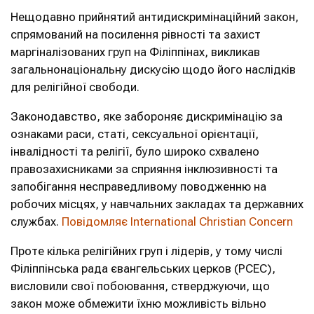
Нещодавно прийнятий антидискримінаційний закон,
спрямований на посилення рівності та захист
маргіналізованих груп на Філіппінах, викликав
загальнонаціональну дискусію щодо його наслідків
для релігійної свободи.
Законодавство, яке забороняє дискримінацію за
ознаками раси, статі, сексуальної орієнтації,
інвалідності та релігії, було широко схвалено
правозахисниками за сприяння інклюзивності та
запобігання несправедливому поводженню на
робочих місцях, у навчальних закладах та державних
службах.
Повідомляє International Christian Concern
Проте кілька релігійних груп і лідерів, у тому числі
Філіппінська рада євангельських церков (PCEC),
висловили свої побоювання, стверджуючи, що
закон може обмежити їхню можливість вільно