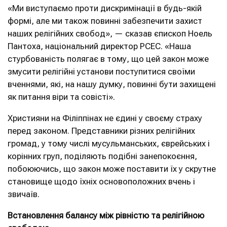
«Ми виступаємо проти дискримінації в будь-якій
формі, але ми також повинні забезпечити захист
наших релігійних свобод», — сказав єпископ Ноель
Пантоха, національний директор PCEC. «Наша
стурбованість полягає в тому, що цей закон може
змусити релігійні установи поступитися своїми
вченнями, які, на нашу думку, повинні бути захищені
як питання віри та совісті».
Християни на Філіппінах не єдині у своєму страху
перед законом. Представники різних релігійних
громад, у тому числі мусульманських, єврейських і
корінних груп, поділяють подібні занепокоєння,
побоюючись, що закон може поставити їх у скрутне
становище щодо їхніх основоположних вчень і
звичаїв.
Встановлення балансу між рівністю та релігійною