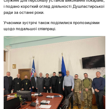
служінні для персоналу установ виконання покарань,
і подано короткий огляд діяльності Душпастирської
ради за останні роки.
Учасники зустрічі також поділилися пропозиціями
щодо подальшої співпраці.