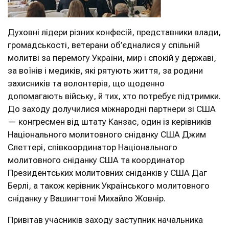
Духовні лідери різних конфесій, представники влади,
громадськості, ветерани об’єдналися у спільній
молитві за перемогу України, мир і спокій у державі,
за воїнів і медиків, які рятують життя, за родини
захисників та волонтерів, що щоденно
допомагають війську, й тих, хто потребує підтримки.
До заходу долучилися міжнародні партнери зі США
— конгресмен від штату Канзас, один із керівників
Національного молитовного сніданку США Джим
Слеттері, співкоординатор Національного
молитовного сніданку США та координатор
Президентських молитовних сніданків у США Даг
Берлі, а також керівник Українського молитовного
сніданку у Вашингтоні Михайло Жовнір.
Привітав учасників заходу заступник начальника