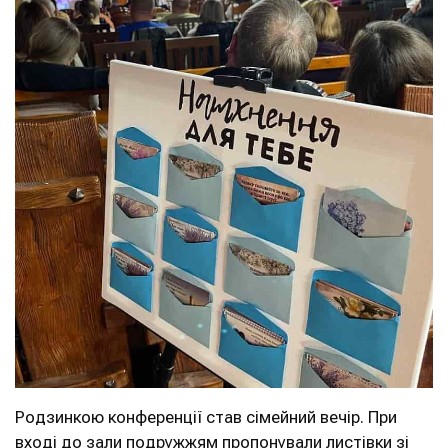
Родзинкою конференції став сімейний вечір. При
вході до зали подружжям пропонували листівки зі