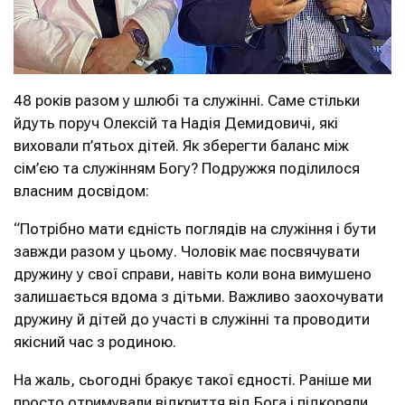
48 років разом у шлюбі та служінні. Саме стільки
йдуть поруч Олексій та Надія Демидовичі, які
виховали п’ятьох дітей. Як зберегти баланс між
сім’єю та служінням Богу? Подружжя поділилося
власним досвідом:
“Потрібно мати єдність поглядів на служіння і бути
завжди разом у цьому. Чоловік має посвячувати
дружину у свої справи, навіть коли вона вимушено
залишається вдома з дітьми. Важливо заохочувати
дружину й дітей до участі в служінні та проводити
якісний час з родиною.
На жаль, сьогодні бракує такої єдності. Раніше ми
просто отримували відкриття від Бога і підкоряли