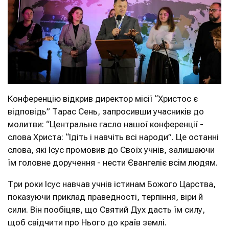
Конференцію відкрив директор місії “Христос є
відповідь” Тарас Сень, запросивши учасників до
молитви: “Центральне гасло нашої конференції -
слова Христа: “Ідіть і навчіть всі народи”. Це останні
слова, які Ісус промовив до Своїх учнів, залишаючи
їм головне доручення - нести Євангеліє всім людям.
Три роки Ісус навчав учнів істинам Божого Царства,
показуючи приклад праведності, терпіння, віри й
сили. Він пообіцяв, що Святий Дух дасть їм силу,
щоб свідчити про Нього до країв землі.