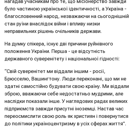
нагадав учасникам про те, що місіонерство завжди
було частиною української ідентичності, а Україна -
благословенний народ, незважаючи на сьогоднішній
стан руїни внаслідок війни і впливу низки
неправильних рішень очільників держави.
На думку спікера, існує дві причини руйнівного
положення України. Перша - це відсутність
державного суверенітету і національної гідності:
“Свій суверенітет ми віддали іншим - росії,
Брюсселю, Вашингтону. Люди переконані, що ми не
здатні самостійно будувати свою країну. Ми віддали
зброю, вважаючи себе недостатньо мудрими, але
наслідки показали інше. У наглядових радах великих
підприємств завжди присутні іноземці. Настав час
переосмислити свою роль як християн і повернутися
до політики україноцентризму в усіх сферах життя”.