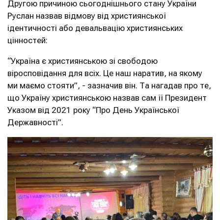
Другою причиною сьогоднішнього стану України
Руслан назвав відмову від християнської
ідентичності або девальвацію християнських
цінностей:
“Україна є християнською зі свободою
віросповідання для всіх. Це наш наратив, на якому
ми маємо стояти”, - зазначив він. Та нагадав про те,
що Україну християнською назвав сам її Президент
Указом від 2021 року “Про День Української
Державності”.