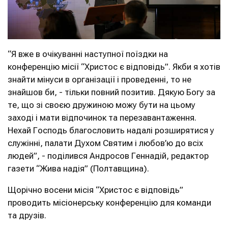
“Я вже в очікуванні наступної поїздки на
конференцію місії “Христос є відповідь”. Якби я хотів
знайти мінуси в організації і проведенні, то не
знайшов би, - тільки повний позитив. Дякую Богу за
те, що зі своєю дружиною можу бути на цьому
заході і мати відпочинок та перезавантаження.
Нехай Господь благословить надалі розширятися у
служінні, палати Духом Святим і любов’ю до всіх
людей”, - поділився Андросов Геннадій, редактор
газети “Жива надія” (Полтавщина).
Щорічно восени місія “Христос є відповідь”
проводить місіонерську конференцію для команди
та друзів.