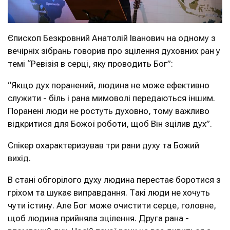
Єпископ Безкровний Анатолій Іванович на одному з
вечірніх зібрань говорив про зцілення духовних ран у
темі “Ревізія в серці, яку проводить Бог”:
“Якщо дух поранений, людина не може ефективно
служити - біль і рана мимоволі передаються іншим.
Поранені люди не ростуть духовно, тому важливо
відкритися для Божої роботи, щоб Він зцілив дух”.
Спікер охарактеризував три рани духу та Божий
вихід.
В стані
обгорілого духу людина перестає боротися з
гріхом та шукає виправдання. Такі люди не хочуть
чути істину. Але Бог може очистити серце, головне,
щоб людина прийняла зцілення. Друга рана -