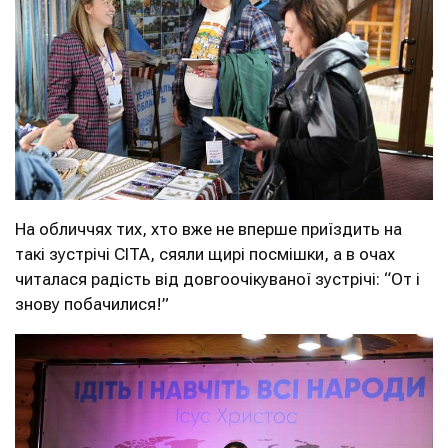
На обличчях тих, хто вже не вперше приїздить на
такі зустрічі CITA, сяяли щирі посмішки, а в очах
читалася радість від довгоочікуваної зустрічі: “От і
знову побачилися!”