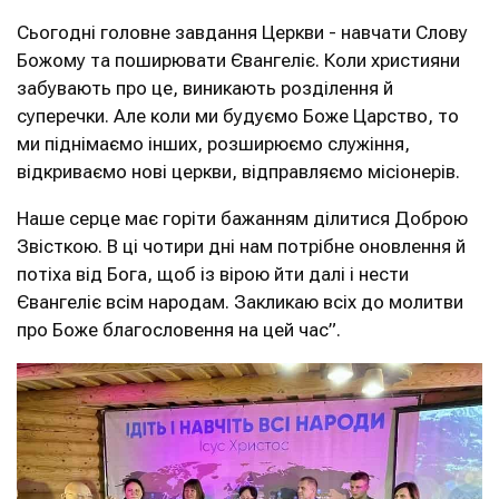
Сьогодні головне завдання Церкви - навчати Слову
Божому та поширювати Євангеліє. Коли християни
забувають про це, виникають розділення й
суперечки. Але коли ми будуємо Боже Царство, то
ми піднімаємо інших, розширюємо служіння,
відкриваємо нові церкви, відправляємо місіонерів.
Наше серце має горіти бажанням ділитися Доброю
Звісткою. В ці чотири дні нам потрібне оновлення й
потіха від Бога, щоб із вірою йти далі і нести
Євангеліє всім народам. Закликаю всіх до молитви
про Боже благословення на цей час”.