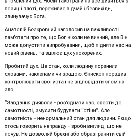
втомлений дух. Носій такої рани на все дивиться з
позиції плоті, переживає відчай і безвихідь,
звинувачує Бога.
Анатолій Безкровний наголосив на важливості
пам’ятати про те, що Бог ніколи не винний, але Він
може допустити випробування, щоб підняти нас на
новий рівень, та зцілює дух упокорених.
Пробитий дух. Це стан, коли людину поранили
словами, наклепами чи зрадою. Єпископ порадив
контролювати свої уста і не відповідати злом на
зло:
“Завдання диявола - роз’єднати нас, звести до
самотності, змусити будувати “стіни”. Але
самотність - ненормальний стан для людини. Якщо
хтось говорить неправду - зроби вигляд, що не
почув. Не дозволяй брехні або образі ранити свій