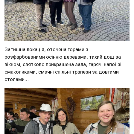
Затишна локація, оточена горами з
розфарбованими осінню деревами, тихий дощ за
вікном, святково прикрашена зала, гарячі напої зі
смаколиками, смачні спільні трапези за довгими
столами…