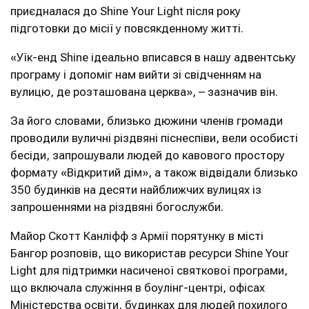
приєдналася до Shine Your Light після року
підготовки до місії у повсякденному житті.
«Уїк-енд Shine ідеально вписався в нашу адвентську
програму і допоміг нам вийти зі свідченням на
вулицю, де розташована церква», – зазначив він.
За його словами, близько дюжини членів громади
проводили вуличні різдвяні піснеспіви, вели особисті
бесіди, запрошували людей до кавового простору
формату «Відкритий дім», а також відвідали близько
350 будинків на десяти найближчих вулицях із
запрошеннями на різдвяні богослужби.
Майор Скотт Канліфф з Армії порятунку в місті
Бангор розповів, що використав ресурси Shine Your
Light для підтримки насиченої святкової програми,
що включала служіння в боулінг-центрі, офісах
Міністерства освіти, будинках для людей похилого