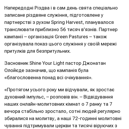
Напередодні Різдва і в сам день свята спеціально
записане різдвяне служіння, підготовлене у
партнерстві з рухом Spring Harvest, планувалося
транслювати приблизно 56 тисяч в'язнів. Партнер
кампанії – організація Green Pastures – також
організувала показ цього служіння у своїй мережі
притулків для безпритульних.
Засновник Shine Your Light пастор Джонатан
Олойєде зазначив, що кампанія була
«благословенна понад всі очікування».
«Протягом усього року ми відчували, як зростає
духовний імпульс, – розповів він. – Відвідування
наших онлайн-молитовних кімнат о 7 ранку та 7
вечора стабільно зростало, сотні людей регулярно
збиралися на молитву, а наші 72-годинні молитовні
чування підтримували церкви та тисячі віруючих з