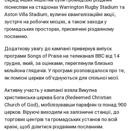
піснеспіви на стадіонах Warrington Rugby Stadium та
Aston Villa Stadium, вуличні євангелізаційні акції,
зустрічі на робочих місцях, а також заходи у
громадських просторах, присвячені різдвяному
посланню.
Додаткову увагу до кампанії привернув випуск
програми Songs of Praise на телеканалі BBC від 14
грудня, який, за оцінками, переглянули близько
мільйона глядачів. У програмі розповідалося про те,
як помісні церкви об'єднуються для спільної місії.
Активну участь у кампанії взяла Викупна
християнська церква Бога (Redeemed Christian
Church of God), мобілізувавши парафіян із понад 900
церков. Віруючі виходили на залізничні станції, до
торгових центрів та громадських установ по всій
країні, щоб ділитися різдвяним посланням.