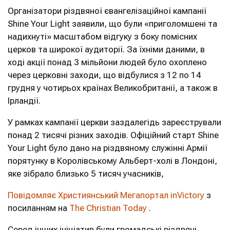
Організатори різдвяної євангелізаційної кампанії
Shine Your Light заявили, що були «приголомшені та
надихнуті» масштабом відгуку з боку помісних
церков та широкої аудиторії. За їхніми даними, в
ході акції понад 3 мільйони людей було охоплено
через церковні заходи, що відбулися з 12 по 14
грудня у чотирьох країнах Великобританії, а також в
Ірландії.
У рамках кампанії церкви заздалегідь зареєстрували
понад 2 тисячі різних заходів. Офіційний старт Shine
Your Light було дано на різдвяному служінні Армії
порятунку в Королівському Альберт-холі в Лондоні,
яке зібрало близько 5 тисяч учасників,
Повідомляє Християнський Мегапортал inVictory
з
посиланням на
The Christian Today
.
Серед інших ініціатив були громадські різдвяні