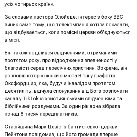
усіх чотирьох країн».
За словами пастора Олойєде, інтерес з боку ВВС
виник саме тому, що телекомпанія хотіла показати,
що відбувається, коли помісні церкви об'єднуються
в місії.
Він також поділився свідченнями, отриманими
протягом року, про відродження впевненості у
благовісті серед пересічних християн. Зокрема, він
розповів історію жінки з міста Вітні у графстві
Оксфордшир, яка, будучи інвалідом протягом
десятиліть, відчула спонукання від Бога розпочати
канал у TikTok із християнськими свідченнями та
біблійними роздумами. За один рік вона зібрала
понад 8 тисяч передплатників.
Старійшина Марк Девіс із баптистської церкви
Пейнтона повідомив, що його громада вперше