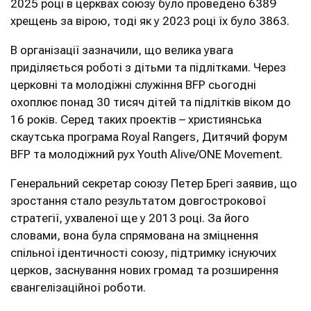
2025 році в церквах союзу було проведено 6389
хрещень за вірою, тоді як у 2023 році їх було 3863.
В організації зазначили, що велика увага
приділяється роботі з дітьми та підлітками. Через
церковні та молодіжні служіння BFP сьогодні
охоплює понад 30 тисяч дітей та підлітків віком до
16 років. Серед таких проектів – християнська
скаутська програма Royal Rangers, Дитячий форум
BFP та молодіжний рух Youth Alive/ONE Movement.
Генеральний секретар союзу Петер Брегі заявив, що
зростання стало результатом довгострокової
стратегії, ухваленої ще у 2013 році. За його
словами, вона була спрямована на зміцнення
спільної ідентичності союзу, підтримку існуючих
церков, заснування нових громад та розширення
євангелізаційної роботи.