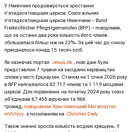
У Німеччині продовжується зростання
п'ятидесятницьких церков. Союз вільних
п'ятидесятницьких церков Німеччини – Bund
Freikirchlicher Pfingstgemeinden (BFP) – повідомив,
що за останні два роки кількість його членів
збільшилася більш ніж на 22%. За цей час до союзу
приєдналося понад 15 тисяч осіб.
Як зазначає портал
Jesus.de
, нові дані були
представлені 7 травня на засіданні керівництва
спілки у місті Ерцхаузен. Станом на 1 січня 2026 року
в BFP налічувалося 82 717 членів та 1 119 місцевих
церков. Для порівняння: на початку 2024 року союз
об'єднував 67 455 віруючих та 966
громад,
повідомляє Християнський Мегапортал
inVictory
з посиланням на
Christian Daily
.
Також значно зросла кількість водних хрещень. У