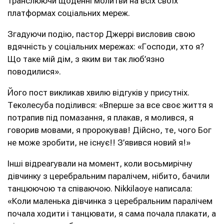
транслюючи щоденні молитви на всіх своїх
платформах соціальних мереж.
Згадуючи подію, пастор Джеррі висловив свою
вдячність у соціальних мережах: «Господи, хто я?
Що таке мій дім, з яким ви так люб’язно
поводилися».
Його пост викликав хвилю відгуків у присутніх.
Теколесуба поділився: «Вперше за все своє життя я
потрапив під помазання, я плакав, я молився, я
говорив мовами, я пророкував! Дійсно, те, чого Бог
не може зробити, не існує!! З’явився новий я!»
Інші відреагували на момент, коли восьмирічну
дівчинку з церебральним паралічем, нібито, бачили
танцюючою та співаючою. Nikkilaoye написала:
«Коли маленька дівчинка з церебральним паралічем
почала ходити і танцювати, я сама почала плакати, а