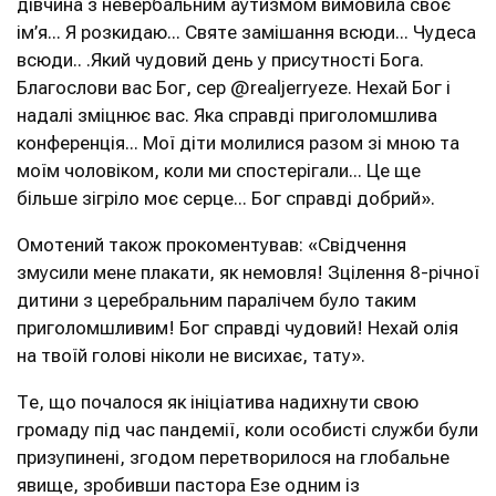
дівчина з невербальним аутизмом вимовила своє
ім’я... Я розкидаю... Святе замішання всюди... Чудеса
всюди.. .Який чудовий день у присутності Бога.
Благослови вас Бог, сер @realjerryeze. Нехай Бог і
надалі зміцнює вас. Яка справді приголомшлива
конференція... Мої діти молилися разом зі мною та
моїм чоловіком, коли ми спостерігали... Це ще
більше зігріло моє серце... Бог справді добрий».
Омотений також прокоментував: «Свідчення
змусили мене плакати, як немовля! Зцілення 8-річної
дитини з церебральним паралічем було таким
приголомшливим! Бог справді чудовий! Нехай олія
на твоїй голові ніколи не висихає, тату».
Те, що почалося як ініціатива надихнути свою
громаду під час пандемії, коли особисті служби були
призупинені, згодом перетворилося на глобальне
явище, зробивши пастора Езе одним із