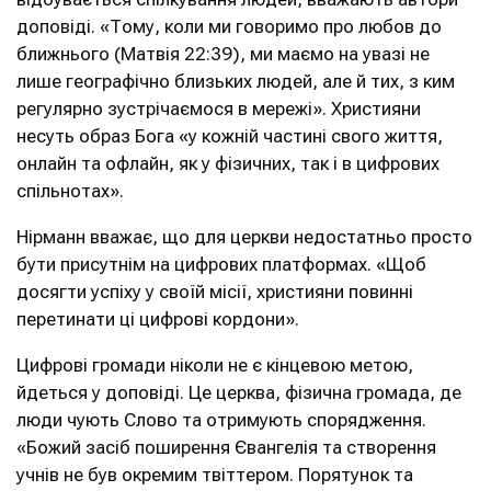
доповіді. «Тому, коли ми говоримо про любов до
ближнього (Матвія 22:39), ми маємо на увазі не
лише географічно близьких людей, але й тих, з ким
регулярно зустрічаємося в мережі». Християни
несуть образ Бога «у кожній частині свого життя,
онлайн та офлайн, як у фізичних, так і в цифрових
спільнотах».
Нірманн вважає, що для церкви недостатньо просто
бути присутнім на цифрових платформах. «Щоб
досягти успіху у своїй місії, християни повинні
перетинати ці цифрові кордони».
Цифрові громади ніколи не є кінцевою метою,
йдеться у доповіді. Це церква, фізична громада, де
люди чують Слово та отримують спорядження.
«Божий засіб поширення Євангелія та створення
учнів не був окремим твіттером. Порятунок та