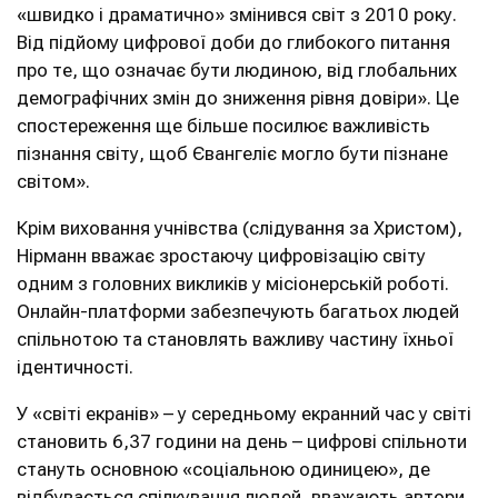
«швидко і драматично» змінився світ з 2010 року.
Від підйому цифрової доби до глибокого питання
про те, що означає бути людиною, від глобальних
демографічних змін до зниження рівня довіри». Це
спостереження ще більше посилює важливість
пізнання світу, щоб Євангеліє могло бути пізнане
світом».
Крім виховання учнівства (слідування за Христом),
Нірманн вважає зростаючу цифровізацію світу
одним з головних викликів у місіонерській роботі.
Онлайн-платформи забезпечують багатьох людей
спільнотою та становлять важливу частину їхньої
ідентичності.
У «світі екранів» – у середньому екранний час у світі
становить 6,37 години на день – цифрові спільноти
стануть основною «соціальною одиницею», де
відбувається спілкування людей, вважають автори