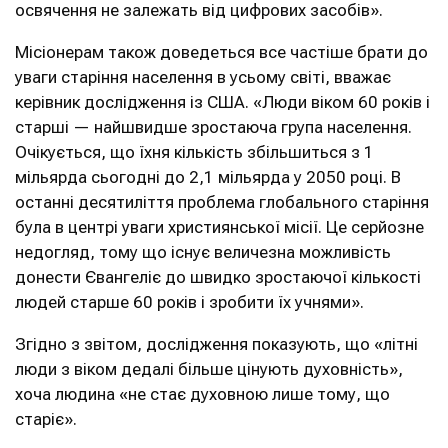
освячення не залежать від цифрових засобів».
Місіонерам також доведеться все частіше брати до
уваги старіння населення в усьому світі, вважає
керівник дослідження із США. «Люди віком 60 років і
старші — найшвидше зростаюча група населення.
Очікується, що їхня кількість збільшиться з 1
мільярда сьогодні до 2,1 мільярда у 2050 році. В
останні десятиліття проблема глобального старіння
була в центрі уваги християнської місії. Це серйозне
недогляд, тому що існує величезна можливість
донести Євангеліє до швидко зростаючої кількості
людей старше 60 років і зробити їх учнями».
Згідно з звітом, дослідження показують, що «літні
люди з віком дедалі більше цінують духовність»,
хоча людина «не стає духовною лише тому, що
старіє».