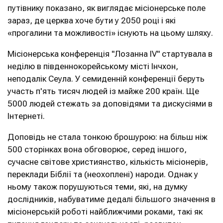
путівнику показано, як виглядає місіонерське поле
зараз, де церква хоче бути у 2050 році і які
«прогалини та можливості» існують на цьому шляху.
Місіонерська конференція "Лозанна IV" стартувала в
неділю в південнокорейському місті Інчхон,
неподалік Сеула. У семиденній конференції беруть
участь п'ять тисяч людей із майже 200 країн. Ще
5000 людей стежать за доповідями та дискусіями в
Інтернеті.
Доповідь не стала тонкою брошурою: на більш ніж
500 сторінках вона обговорює, серед іншого,
сучасне світове християнство, кількість місіонерів,
переклади Біблії та (неохоплені) народи. Однак у
ньому також порушуються теми, які, на думку
дослідників, набуватиме дедалі більшого значення в
місіонерській роботі найближчими роками, такі як