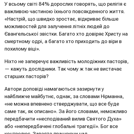
У всьому світі 84% дорослих говорять, що релігія є
важливою частиною їхнього повсякденного життя.
«Настрій, що швидко зростає, відкриває більше
можливостей для залучення літніх людей до
Євангельської звістки. Багато хто довіряє Христу на
смертному одрі, а багато хто приходить до віри в
похилому віці».
Ніхто не заперечує важливість молодіжних пасторів,
— кажуть дослідники. Так чому ж так не вистачає
старших пасторів?
Автори доповіді намагаються зазирнути у
найближче майбутнє, однак, за словами Нірманна,
«не можна впевнено стверджувати, що все буде
саме так, як описано». За його словами, неможливо
передбачити «несподіваний вилив Святого Духа»
або «непередбачені глобальні трагедії». Бог все
контролює. Завзято працюючи над