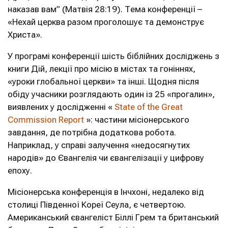
наказав вам” (Матвія 28:19). Тема конференції –
«Нехай церква разом проголошує та демонструє
Христа».
У програмі конференції шість біблійних досліджень з
книги Дій, лекції про місію в містах та гоніннях,
«уроки глобальної церкви» та інші. Щодня після
обіду учасники розглядають один із 25 «прогалин»,
виявлених у дослідженні «
State of the Great
Commission Report
»: частини місіонерського
завдання, де потрібна додаткова робота.
Наприклад, у справі залучення «недосягнутих
народів» до Євангелія чи євангелізації у цифрову
епоху.
Місіонерська конференція в Інчхоні, недалеко від
столиці Південної Кореї Сеула, є четвертою.
Американський євангеліст Біллі Грем та британський