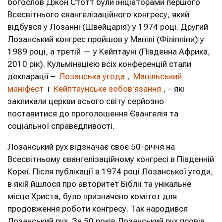
богослов Джон Стотт були ініціаторами першого
Всесвітнього євангелізаційного конгресу, який
відбувся у Лозанні (Швейцарія) у 1974 році. Другий
Лозанський конгрес пройшов у Манілі (Філіппіни) у
1989 році, а третій — у Кейптауні (Південна Африка,
2010 рік). Кульмінацією всіх конференцій стали
декларації –
Лозанська угода
,
Манільський
маніфест
і
Кейптаунське зобов'язання
, – які
закликали церкви всього світу серйозно
поставитися до проголошення Євангелія та
соціальної справедливості.
Лозанський рух відзначає своє 50-річчя на
Всесвітньому євангелізаційному конгресі в Південній
Кореї. Після публікації в 1974 році Лозанської угоди,
в якій йшлося про авторитет Біблії та унікальне
місце Христа, було призначено комітет для
продовження роботи конгресу. Так народився
Лозанський рух. За 50 років Лозанський рух провів