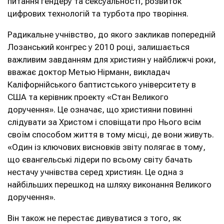
питання гендеру та сексуальності, розвиток
цифрових технологій та турбота про творіння.
Радикальне учнівство, до якого закликав попередній
Лозанський конгрес у 2010 році, залишається
важливим завданням для християн у найближчі роки,
вважає доктор Метью Нірманн, викладач
Каліфорнійського баптистського університету в
США та керівник проекту «Стан Великого
доручення». Це означає, що християни повинні
слідувати за Христом і сповіщати про Нього всім
своїм способом життя в тому місці, де вони живуть.
«Один із ключових висновків звіту полягає в тому,
що євангельські лідери по всьому світу бачать
нестачу учнівства серед християн. Це одна з
найбільших перешкод на шляху виконання Великого
доручення».
Він також не перестає дивуватися з того, як