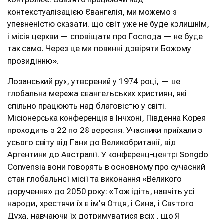
контекстуалізацією Євангелія, ми можемо з
упевненістю сказати, що світ уже не буде колишнім,
і місія церкви — сповіщати про Господа — не буде
так само. Через це ми повинні довіряти Божому
провидінню».
Лозанський рух, утворений у 1974 році, — це
глобальна мережа євангельських християн, які
спільно працюють над благовістю у світі.
Місіонерська конференція в Інчхоні, Південна Корея
проходить з 22 по 28 вересня. Учасники приїхали з
усього світу від Гани до Великобританії, від
Аргентини до Австралії. У конференц-центрі Songdo
Convensia вони говорять в основному про сучасний
стан глобальної місії та виконання «Великого
доручення» до 2050 року: «Тож ідіть, навчіть усі
народи, хрестячи їх в ім'я Отця, і Сина, і Святого
Духа, навчаючи їх дотримуватися всіх , що Я