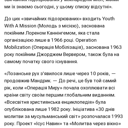
ми їх знаємо сьогодні, у цьому списку відсутні».
До цих «звичайних підозрюваних» входить Youth
With A Mission (Молодь з місією), заснована
покійним Лореном Каннінгемом, яка стала
організацією лише в 1966 році. Operation
Mobilization (Операція Мобілізація), заснована 1963
року покійним Джорджем Вервером, також була на
самому початку свого існування.
«Лозанське рух з'явилося лише через 10 років, —
продовжив Мандрик. — До речі, це був той самий
рік, коли «Операція Миру» почала охоплювати всі
країни світу своїм першим глобальним виданням.
«Всесвітня християнська енциклопедія» була
опублікована лише 1982 року. Ініціатива «30 днів
молитви за мусульманський світ» розпочалася 1993
року. Проект «Ісус Навин» та «Молитва через вікно»