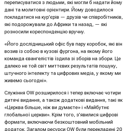
переписуватися з людьми, які могли б надати йому
дані та молитовні орієнтири. Йому доводилося
покладатися на кур'єрів — друзів чи співробітників,
які подорожували до Африки та назад, — які
розносили кореспонденцію вручну.
«Його дослідницький офіс був пару коробок, які він
возив із собою в кузові фургона, на якому його
команда євангелістів їздила зі зборів на збори. Це
далеко не той світ миттєвих результатів пошуку,
штучного інтелекту та цифрових медіа, у якому ми
живемо сьогодні».
Служіння OW розширилося і тепер включає чотири
дитячі видання, а також додаткові видання, такі як
«Церква більше, ніж ви думаєте» і «Майбутнє
глобальної церкви». Крім того, з'явилися цифрові
формати, включаючи безкоштовний мобільний
додаток. Загалом ресурси OW були перекладені 20