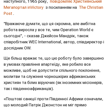
наступного, 1965 року,
повідомляє Християнський
Мегапортал inVictory
з посиланням на
The Christian
Post
.
"Вражаюче думати, що ця скромна, але амбітна
робота виросла у все те, чим Operation World є
сьогодні", - сказав Джейсон Мандрік, також
співробітник WEC International, автор, співдиректор і
дослідник OW.
Ще більш вражає те, що цю роботу було завершено
в умовах правління апартеїду, яке робило все
можливе, щоб не допустити спільного поклоніння,
молитви та служіння чорношкірих африканських
християн та білих віруючих (як іноземних місіонерів,
так і південноафриканців).
«Поштові санкції проти Південної Африки означали,
що молодий Патрік Джонстон не міг прямо