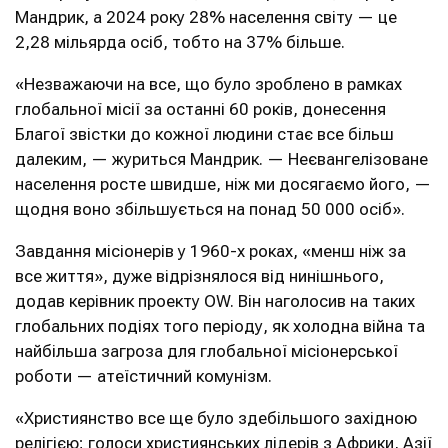
Мандрик, а 2024 року 28% населення світу — це
2,28 мільярда осіб, тобто на 37% більше.
«Незважаючи на все, що було зроблено в рамках
глобальної місії за останні 60 років, донесення
Благої звістки до кожної людини стає все більш
далеким, — журиться Мандрик. — Неєвангелізоване
населення росте швидше, ніж ми досягаємо його, —
щодня воно збільшується на понад 50 000 осіб».
Завдання місіонерів у 1960-х роках, «менш ніж за
все життя», дуже відрізнялося від нинішнього,
додав керівник проекту OW. Він наголосив на таких
глобальних подіях того періоду, як холодна війна та
найбільша загроза для глобальної місіонерської
роботи — атеїстичний комунізм.
«Християнство все ще було здебільшого західною
релігією; голоси християнських лідерів з Африки, Азії