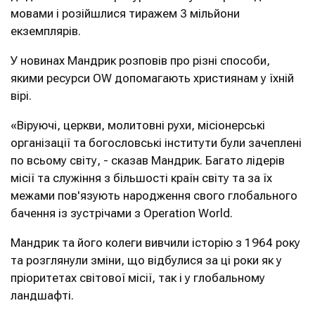
мовами і розійшлися тиражем 3 мільйони
екземплярів.
У новинах Мандрик розповів про різні способи,
якими ресурси OW допомагають християнам у їхній
вірі.
«Віруючі, церкви, молитовні рухи, місіонерські
організації та богословські інститути були зачеплені
по всьому світу, - сказав Мандрик. Багато лідерів
місії та служіння з більшості країн світу та за їх
межами пов'язують народження свого глобального
бачення із зустрічами з Operation World.
Мандрик та його колеги вивчили історію з 1964 року
та розглянули зміни, що відбулися за ці роки як у
пріоритетах світової місії, так і у глобальному
ландшафті.