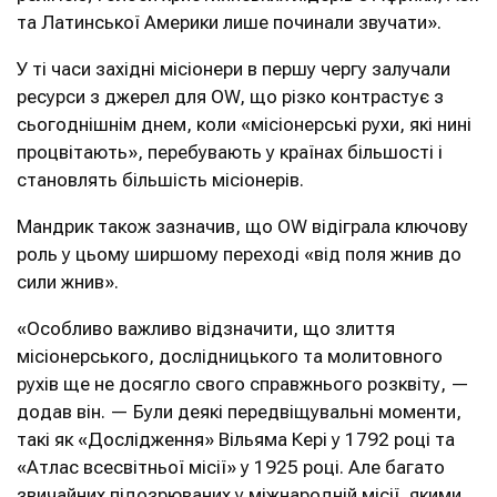
та Латинської Америки лише починали звучати».
У ті часи західні місіонери в першу чергу залучали
ресурси з джерел для OW, що різко контрастує з
сьогоднішнім днем, коли «місіонерські рухи, які нині
процвітають», перебувають у країнах більшості і
становлять більшість місіонерів.
Мандрик також зазначив, що OW відіграла ключову
роль у цьому ширшому переході «від поля жнив до
сили жнив».
«Особливо важливо відзначити, що злиття
місіонерського, дослідницького та молитовного
рухів ще не досягло свого справжнього розквіту, —
додав він. — Були деякі передвіщувальні моменти,
такі як «Дослідження» Вільяма Кері у 1792 році та
«Атлас всесвітньої місії» у 1925 році. Але багато
звичайних підозрюваних у міжнародній місії, якими