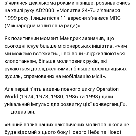
з'явилися декількома роками пізніше, розвиваючись
на хвилі руху AD2000. «Молитва 24-7» з'явилася
1999 року. І лише після 11 вересня з'явився МПС
(Міжнародна молитовна рада)».
Як позитивний момент Мандрик зазначив, що
сьогодні існує більше місіонерських ініціатив, «чим
ми можемо встежити», і всі вони «підживлюються
клопотанням, більше молитовних рухів, які
рухаються дослідженнями, і більше дослідницьких
зусиль, спрямованих на мобілізацію місії».
Але перші п'ять видань повного циклу Operation
World (1974, 1978, 1980, 1986 та 1993) дали
унікальний імпульс для розвитку цієї конвергенції»,
— додав він.
«Вічний вплив наших накопичених молитов ніколи не
буде відомий з цього боку Нового Неба та Нової