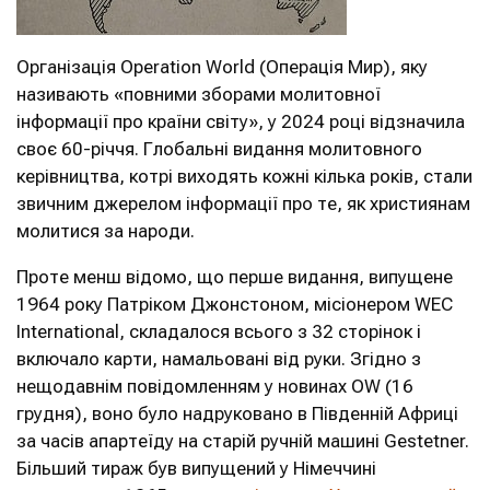
Організація Operation World (Операція Мир), яку
називають «повними зборами молитовної
інформації про країни світу», у 2024 році відзначила
своє 60-річчя. Глобальні видання молитовного
керівництва, котрі виходять кожні кілька років, стали
звичним джерелом інформації про те, як християнам
молитися за народи.
Проте менш відомо, що перше видання, випущене
1964 року Патріком Джонстоном, місіонером WEC
International, складалося всього з 32 сторінок і
включало карти, намальовані від руки. Згідно з
нещодавнім повідомленням у новинах OW (16
грудня), воно було надруковано в Південній Африці
за часів апартеїду на старій ручній машині Gestetner.
Більший тираж був випущений у Німеччині