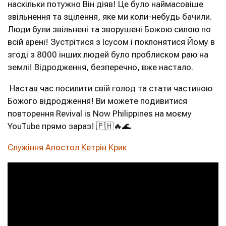
наскільки потужно Він діяв! Це було наймасовіше
звільнення та зцілення, яке ми коли-небудь бачили.
Люди були звільнені та зворушені Божою силою по
всій арені! Зустрітися з Ісусом і поклонятися Йому в
згоді з 8000 інших людей було проблиском раю на
землі! Відродження, безперечно, вже настало.
Настав час посилити свій голод та стати частиною
Божого відродження! Ви можете подивитися
повторення Revival is Now Philippines на моєму
YouTube прямо зараз! 🇵🇭🔥🌊
Служіння Апостол Кетрін Крик