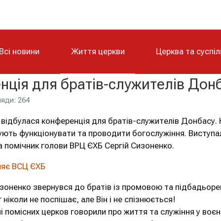
Всі новини
Життя церкви
Церква та суспі
нція для братів-служителів Дон
яди: 264
 відбулася конференція для братів-служителів Донбасу. Н
ють функціонувати та проводити богослужіння. Виступа
а помічник голови ВРЦ ЄХБ Сергій Сизоненко.
яє ВСЦ ЄХБ
изоненко звернувся до братів із промовою та підбадьорен
г ніколи не поспішає, але Він і не спізнюється!
і помісних церков говорили про життя та служіння у воє