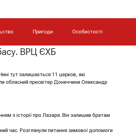
льство
Пригоди
Особистості
басу. ВРЦ ЄХБ
ині тут залишається 11 церков, які
ли обласний пресвітер Донеччини Олександр
ням з історії про Лазаря. Він залишив братам
нний час. Розглянули питання зимової допомоги