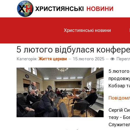
Християнські новини
5 лютого відбулася конфере
Категорія:
Життя церкви
15 лютого 2025
Перегл
5 лютого
продовжу
Кобзар т
Повідомл
Сергій С
тезу - Бо
Служител