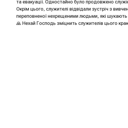
та евакуації. Одностайно було продовжено служін
Окрім цього, служителі відвідали зустріч з вивчен
переповненої нехрещеними людьми, які шукають 
🙏 Нехай Господь зміцнить служителів цього краю