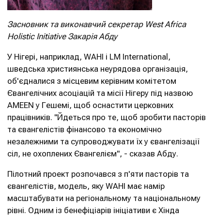
Засновник та виконавчий секретар West Africa
Holistic Initiative Закарія Абду
У Нігері, наприклад, WAHI і LM International,
шведська християнська неурядова організація,
об'єдналися з місцевим керівним комітетом
Євангелічних асоціацій та місії Нігеру під назвою
AMEEN у Гешемі, щоб оснастити церковних
працівників. "Йдеться про те, щоб зробити пасторів
та євангелістів фінансово та економічно
незалежними та супроводжувати їх у євангелізації
сіл, не охоплених Євангелієм", - сказав Абду.
Пілотний проект розпочався з п'яти пасторів та
євангелістів, модель, яку WAHI має намір
масштабувати на регіональному та національному
рівні. Одним із бенефіціарів ініціативи є Хінда