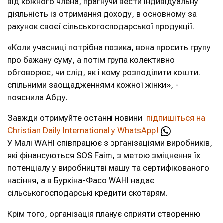
від кожного члена, прагнучи вести індивідуальну
діяльність із отримання доходу, в основному за
рахунок своєї сільськогосподарської продукції.
«Коли учасниці потрібна позика, вона просить групу
про бажану суму, а потім група колективно
обговорює, чи слід, як і кому розподілити кошти.
спільними заощадженнями кожної жінки», -
пояснила Абду.
Завжди отримуйте останні новини
підпишіться на
Christian Daily International у WhatsApp!
У Малі WAHI співпрацює з організаціями виробників,
які фінансуються SOS Faim, з метою зміцнення їх
потенціалу у виробництві машу та сертифікованого
насіння, а в Буркіна-Фасо WAHI надає
сільськогосподарські кредити скотарям.
Крім того, організація планує сприяти створенню