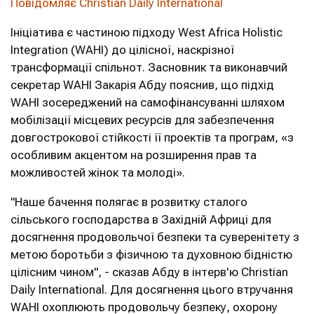
Повідомляє Christian Daily International
Ініціатива є частиною підходу West Africa Holistic
Integration (WAHI) до цілісної, наскрізної
трансформації спільнот. Засновник та виконавчий
секретар WAHI Закарія Абду пояснив, що підхід
WAHI зосереджений на самофінансуванні шляхом
мобілізації місцевих ресурсів для забезпечення
довгострокової стійкості її проектів та програм, «з
особливим акцентом на розширення прав та
можливостей жінок та молоді».
"Наше бачення полягає в розвитку сталого
сільського господарства в Західній Африці для
досягнення продовольчої безпеки та суверенітету з
метою боротьби з фізичною та духовною бідністю
цілісним чином", - сказав Абду в інтерв'ю Christian
Daily International. Для досягнення цього втручання
WAHI охоплюють продовольчу безпеку, охорону