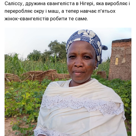
Саліссу, дружина євангеліста в Нігері, яка виробляє і
переробляє окру і маш, а тепер навчає п'ятьох
жінок-євангелістів робити те саме.