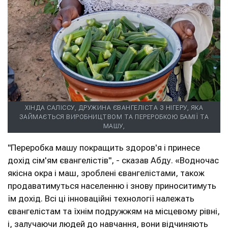
ХІНДА САЛІССУ, ДРУЖИНА ЄВАНГЕЛІСТА З НІГЕРУ, ЯКА
ЗАЙМАЄТЬСЯ ВИРОБНИЦТВОМ ТА ПЕРЕРОБКОЮ БАМІЇ ТА
МАШУ,
"Переробка машу покращить здоров'я і принесе
дохід сім'ям євангелістів", - сказав Абду. «Водночас
якісна окра і маш, зроблені євангелістами, також
продаватимуться населенню і знову приноситимуть
їм дохід. Всі ці інноваційні технології належать
євангелістам та їхнім подружжям на місцевому рівні,
і, залучаючи людей до навчання, вони відчиняють