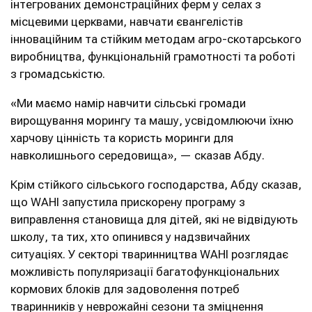
інтегрованих демонстраційних ферм у селах з
місцевими церквами, навчати євангелістів
інноваційним та стійким методам агро-скотарського
виробництва, функціональній грамотності та роботі
з громадськістю.
«Ми маємо намір навчити сільські громади
вирощування морингу та машу, усвідомлюючи їхню
харчову цінність та користь моринги для
навколишнього середовища», — сказав Абду.
Крім стійкого сільського господарства, Абду сказав,
що WAHI запустила прискорену програму з
виправлення становища для дітей, які не відвідують
школу, та тих, хто опинився у надзвичайних
ситуаціях. У секторі тваринництва WAHI розглядає
можливість популяризації багатофункціональних
кормових блоків для задоволення потреб
тваринників у неврожайні сезони та зміцнення