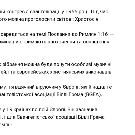
й конгрес з євангелізації у 1966 році. Під час
якого можна проголосити світові: Христос є
 зосередяться на темі Послання до Римлян 1:16 —
деномінацій отримають заохочення та оснащення
с зібрання можна буде почути особливі музичні
Гейл та європейських християнських виконавців.
 і я вдячний віруючим у Європі, які й надалі є
нгелістської асоціації Біллі Грема (BGEA).
у 19 країнах по всій Європі. Він зазначив:
і для Євангелістської асоціації Біллі Грема
емлі».