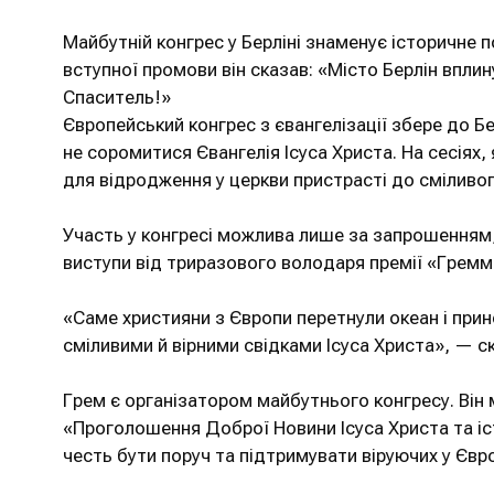
Майбутній конгрес у Берліні знаменує історичне по
вступної промови він сказав: «Місто Берлін вплину
Спаситель!»
Європейський конгрес з євангелізації збере до Бе
не соромитися Євангелія Ісуса Христа. На сесіях
для відродження у церкви пристрасті до сміливог
Участь у конгресі можлива лише за запрошенням,
виступи від триразового володаря премії «Греммі
«Саме християни з Європи перетнули океан і прине
сміливими й вірними свідками Ісуса Христа», — ск
Грем є організатором майбутнього конгресу. Він ма
«Проголошення Доброї Новини Ісуса Христа та істи
честь бути поруч та підтримувати віруючих у Євро