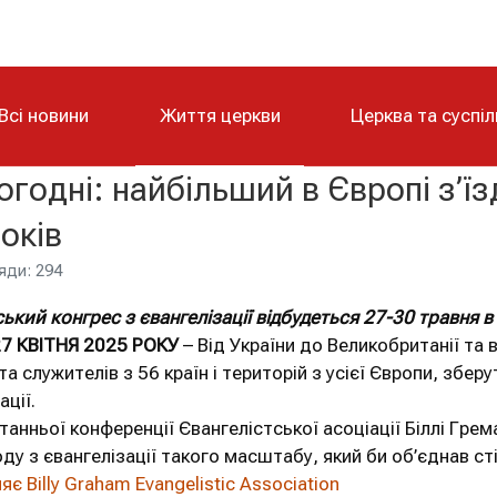
Всі новини
Життя церкви
Церква та суспі
огодні: найбільший в Європі з’їз
років
яди: 294
кий конгрес з євангелізації відбудеться 27-30 травня в 
27 КВІТНЯ 2025 РОКУ
– Від України до Великобританії та в
та служителів з 56 країн і територій з усієї Європи, збер
ації.
танньої конференції Євангелістської асоціації Біллі Гре
ду з євангелізації такого масштабу, який би об’єднав сті
є Billy Graham Evangelistic Association