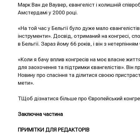
Марк Ван де Ваувер, євангеліст і колишній співроб
Амстердамі у 2000 році.
«На той час у Бельгії було дуже мало євангелісті
інструменти». Досвід, отриманий на конгресі, спо
в Бельгії. Зараз йому 66 років, і він з нетерпіння
«Коли я бачу вплив конгресів на моє власне життя
для заохочення та підтримки євангелістів». Він 
Новину про спасіння та ділитися своєю пристрастю
мети».
TЩоб дізнатися більше про Європейський конгрес 
Заключна частина
ПРИМІТКИ ДЛЯ РЕДАКТОРІВ