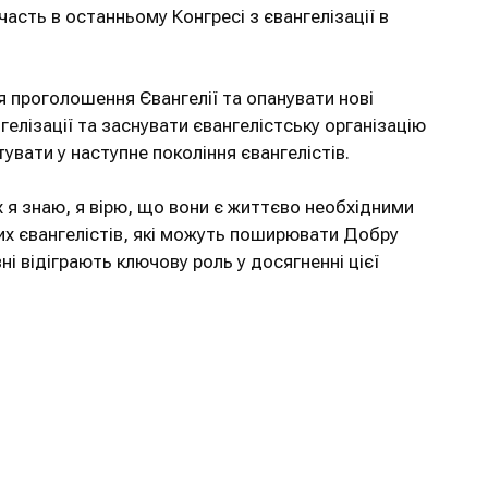
часть в останньому Конгресі з євангелізації в
ня проголошення Євангелії та опанувати нові
гелізації та заснувати євангелістську організацію
стувати у наступне покоління євангелістів.
х я знаю, я вірю, що вони є життєво необхідними
них євангелістів, які можуть поширювати Добру
ні відіграють ключову роль у досягненні цієї