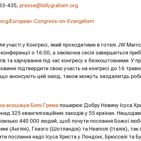
83-435,
presse@billygraham.org
.org/European-Congress-on-Evangelism
 участі у Конгресі, який проходитиме в готелі JW Marrio
-конференції о 16:00, а заключна сесія завершиться приб
тів та харчування під час конгресу є безкоштовними. У п
овинні підтвердити свою участь на конгресі до 16 травн
що анонсують цей захід, також можуть заздалегідь робит
а асоціація Біллі Грема
поширює Добру Новину Ісуса Хри
над 325 євангелізаційних заходів у 55 країнах. Нещодав
я близько 440 000 людей, щоб почути послання Божої любо
мі (Англія), Глазго (Шотландія) та Неаполі (Італія), так і
ити послання надії Ісуса Христа у Лондоні, Брюсселі та Б