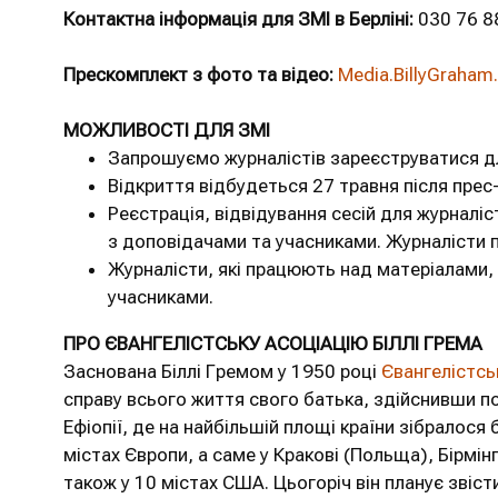
Контактна інформація для ЗМІ в Берліні:
030 76 8
Прескомплект з фото та відео:
Media.BillyGraham
МОЖЛИВОСТІ ДЛЯ ЗМІ
Запрошуємо журналістів зареєструватися для
Відкриття відбудеться 27 травня після прес
Реєстрація, відвідування сесій для журналіс
з доповідачами та учасниками. Журналісти п
Журналісти, які працюють над матеріалами, 
учасниками.
ПРО ЄВАНГЕЛІСТСЬКУ АСОЦІАЦІЮ БІЛЛІ ГРЕМА
Заснована Біллі Гремом у 1950 році
Євангелістськ
справу всього життя свого батька, здійснивши по
Ефіопії, де на найбільшій площі країни зібралос
містах Європи, а саме у Кракові (Польща), Бірмінге
також у 10 містах США. Цьогоріч він планує звіст