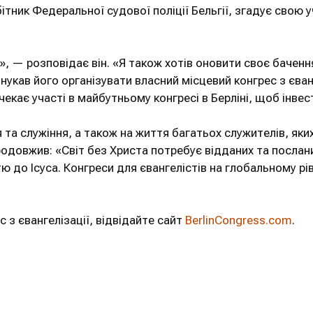
ітник Федеральної судової поліції Бельгії, згадує свою у
в», — розповідає він. «Я також хотів оновити своє бачен
нукав його організувати власний місцевий конгрес з єван
м чекає участі в майбутньому конгресі в Берліні, щоб інве
 та служіння, а також на життя багатьох служителів, яки
продовжив: «Світ без Христа потребує відданих та посла
 до Ісуса. Конгреси для євангелістів на глобальному рів
з євангелізації, відвідайте сайт
BerlinCongress.com
.