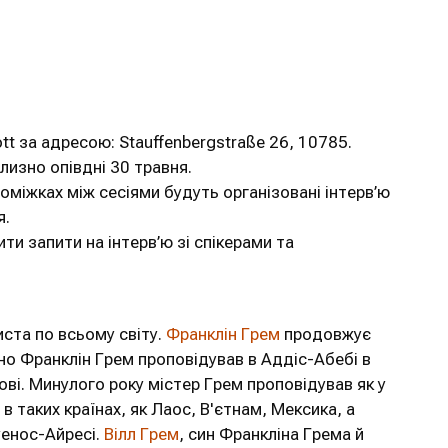
tt за адресою: Stauffenbergstraße 26, 10785.
лизно опівдні 30 травня.
роміжках між сесіями будуть організовані інтерв’ю
я.
и запити на інтерв’ю зі спікерами та
ста по всьому світу.
Франклін Грем
продовжує
но Франклін Грем проповідував в Аддіс-Абебі в
ві. Минулого року містер Грем проповідував як у
 в таких країнах, як Лаос, В'єтнам, Мексика, а
уенос-Айресі.
Вілл Грем
, син Франкліна Грема й