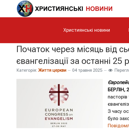
Християнські новини
Початок через місяць від сь
євангелізації за останні 25 
Категорія:
Життя церкви
04 травня 2025
Перегл
Європейсь
БЕРЛІН, 
пасторів 
євангеліз
З часу ос
було захо
Повідомля