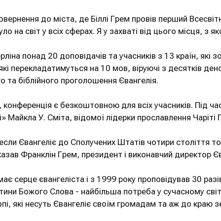
вернення до міста, де Біллі Грем провів перший Всесвітні
ло на світ у всіх сферах. Я у захваті від цього місця, з 
рліна понад 20 доповідачів та учасників з 13 країн, які
, які перекладатимуться на 10 мов, віруючі з десятків 
о та біблійного проголошення Євангелія.
 конференція є безкоштовною для всіх учасників. Під ча
» Майкла У. Сміта, відомої лідерки прославлення Чаріті 
сли Євангеліє до Сполучених Штатів чотири століття тому,
азав Франклін Грем, президент і виконавчий директор Єва
є серце євангеліста і з 1999 року проповідував 30 разів 
ни Божого Слова - найбільша потреба у сучасному світі, 
пі, які несуть Євангеліє своїм громадам та аж до краю з