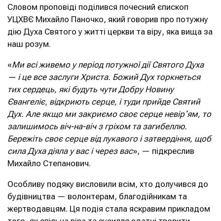
Словом проповіді поділився почесний єпископ
УЦХВЄ Михайло Паночко, який говорив про потужну
дію Духа Святого у житті церкви та віру, яка вища за
наш розум.
«
Ми всі живемо у період потужної дії Святого Духа
— і це все заслуги Христа. Божий Дух торкнеться
тих сердець, які будуть чути Добру Новину
Євангеліє, відкриють серце, і туди прийде Святий
Дух. Але якщо ми закриємо своє серце невірʼям, то
залишимось віч-на-віч з гріхом та загибеллю.
Бережіть своє серце від лукавого і затвердіння, щоб
сила Духа діяла у вас і через вас
», — підкреслив
Михайло Степанович.
Особливу подяку висловили всім, хто долучився до
будівництва — волонтерам, благодійникам та
жертводавцям. Ця подія стала яскравим прикладом