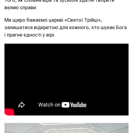
того, як спільна віра та зусилля здатні творити
великі справи.
Ми щиро бажаємо церкві «Святої Трійці»,
залишатися відкритою для кожного, хто шукає Бога
і прагне єдності у вірі.