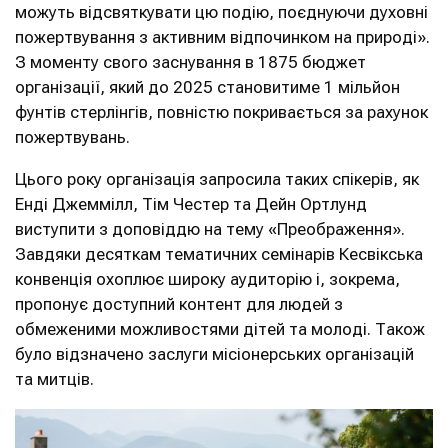
можуть відсвяткувати цю подію, поєднуючи духовні
пожертвування з активним відпочинком на природі».
З моменту свого заснування в 1875 бюджет
організації, який до 2025 становитиме 1 мільйон
фунтів стерлінгів, повністю покривається за рахунок
пожертвувань.
Цього року організація запросила таких спікерів, як
Енді Джеммілл, Тім Честер та Дейн Ортлунд
виступити з доповіддю на тему «Преображення».
Завдяки десяткам тематичних семінарів Кесвікська
конвенція охоплює широку аудиторію і, зокрема,
пропонує доступний контент для людей з
обмеженими можливостями дітей та молоді. Також
було відзначено заслуги місіонерських організацій
та митців.