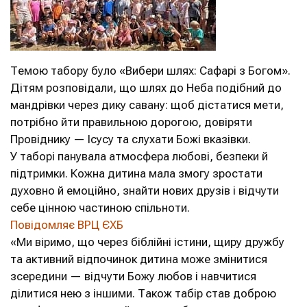
Темою табору було «Вибери шлях: Сафарі з Богом».
Дітям розповідали, що шлях до Неба подібний до
мандрівки через дику савану: щоб дістатися мети,
потрібно йти правильною дорогою, довіряти
Провіднику — Ісусу та слухати Божі вказівки.
У таборі панувала атмосфера любові, безпеки й
підтримки. Кожна дитина мала змогу зростати
духовно й емоційно, знайти нових друзів і відчути
себе цінною частиною спільноти.
Повідомляє ВРЦ ЄХБ
«Ми віримо, що через біблійні істини, щиру дружбу
та активний відпочинок дитина може змінитися
зсередини — відчути Божу любов і навчитися
ділитися нею з іншими. Також табір став доброю