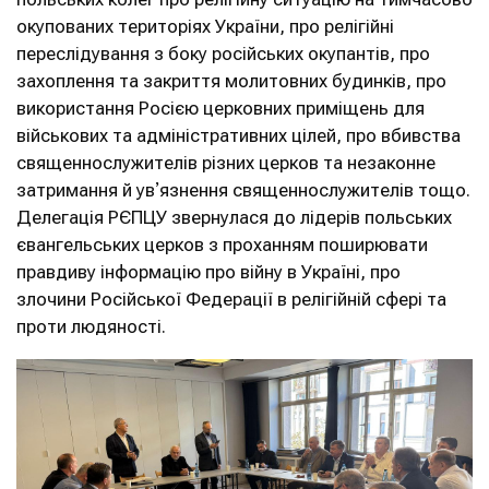
окупованих територіях України, про релігійні
переслідування з боку російських окупантів, про
захоплення та закриття молитовних будинків, про
використання Росією церковних приміщень для
військових та адміністративних цілей, про вбивства
священнослужителів різних церков та незаконне
затримання й увʼязнення священнослужителів тощо.
Делегація РЄПЦУ звернулася до лідерів польських
євангельських церков з проханням поширювати
правдиву інформацію про війну в Україні, про
злочини Російської Федерації в релігійній сфері та
проти людяності.