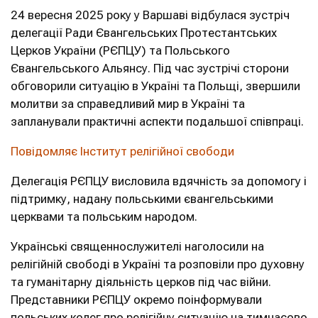
24 вересня 2025 року у Варшаві відбулася зустріч
делегації Ради Євангельських Протестантських
Церков України (РЄПЦУ) та Польського
Євангельського Альянсу. Під час зустрічі сторони
обговорили ситуацію в Україні та Польщі, звершили
молитви за справедливий мир в Україні та
запланували практичні аспекти подальшої співпраці.
Повідомляє Інститут релігійної свободи
Делегація РЄПЦУ висловила вдячність за допомогу і
підтримку, надану польськими євангельськими
церквами та польським народом.
Українські священнослужителі наголосили на
релігійній свободі в Україні та розповіли про духовну
та гуманітарну діяльність церков під час війни.
Представники РЄПЦУ окремо поінформували
польських колег про релігійну ситуацію на тимчасово