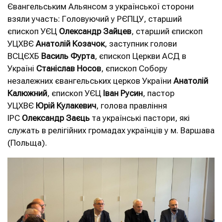
Євангельським Альянсом з української сторони
взяли участь: Головуючий у РЄПЦУ, старший
єпископ УЄЦ
Олександр Зайцев
, старший єпископ
УЦХВЄ
Анатолій Козачок
, заступник голови
ВСЦЄХБ
Василь Фурта
, єпископ Церкви АСД в
Україні
Станіслав Носов
, єпископ Собору
незалежних євангельських церков України
Анатолій
Калюжний
, єпископ УЄЦ
Іван Русин
, пастор
УЦХВЄ
Юрій Кулакевич
, голова правління
ІРС
Олександр Заєць
та українські пастори, які
служать в релігійних громадах українців у м. Варшава
(Польща).