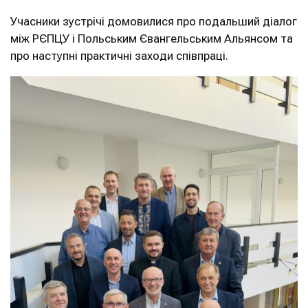
Учасники зустрічі домовилися про подальший діалог
між РЄПЦУ і Польським Євангельським Альянсом та
про наступні практичні заходи співпраці.