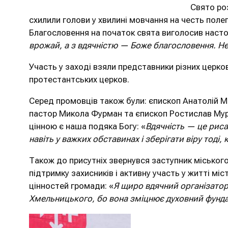
Свято ро
схилили голови у хвилині мовчання на честь полег
Благословення на початок свята виголосив наст
врожай, а з вдячністю — Боже благословення. Не
Участь у заході взяли представники різних церко
протестантських церков.
Серед промовців також були: єпископ Анатолій М
пастор Микола Фурман та єпископ Ростислав Мура
цінною є наша подяка Богу: «
Вдячність — це риса,
навіть у важких обставинах і зберігати віру тоді,
Також до присутніх звернувся заступник міськог
підтримку захисників і активну участь у житті мі
цінностей громади: «
Я щиро вдячний організатор
Хмельницького, бо вона зміцнює духовний фунд