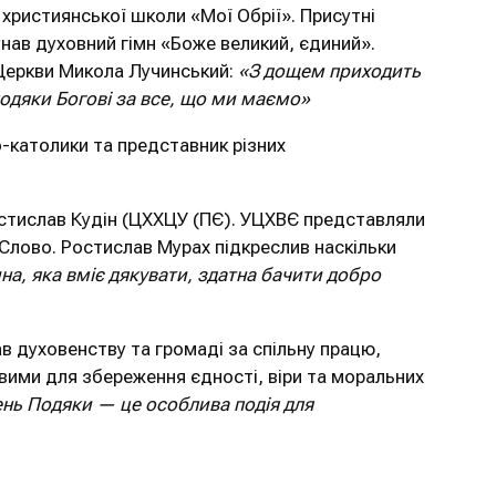
християнської школи «Мої Обрії». Присутні
унав духовний гімн «Боже великий, єдиний».
 Церкви Микола Лучинський:
«З дощем приходить
подяки Богові за все, що ми маємо»
о-католики та представник різних
остислав Кудін (ЦХХЦУ (ПЄ). УЦХВЄ представляли
Слово. Ростислав Мурах підкреслив наскільки
ина, яка вміє дякувати, здатна бачити добро
в духовенству та громаді за спільну працю,
ливими для збереження єдності, віри та моральних
ень Подяки — це особлива подія для