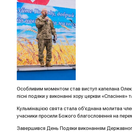
Особливим моментом став виступ капелана Олекс
пісні подяки у виконанні хору церкви «Спасіння» т
Кульмінацією свята стала об’єднана молитва членів
учасники просили Божого благословення на перемо
Завершився День Подяки виконанням Державного Г