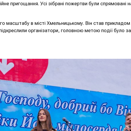
ійне пригощання. Усі зібрані пожертви були спрямовані н
о масштабу в місті Хмельницькому. Він став прикладом 
Як підкреслили організатори, головною метою події було 