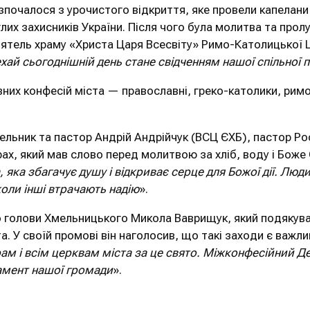
зпочалося з урочистого відкриття, яке провели капелани 
лих захисників України. Після чого була молитва та прол
оятель храму «Христа Царя Всесвіту» Римо-Католицької
хай сьогоднішній день стане свідченням нашої спільної 
вних конфесій міста — православні, греко-католики, рим
ельник та пастор Андрій Андрійчук (ВСЦ ЄХБ), пастор Р
х, який мав слово перед молитвою за хліб, воду і Боже 
 яка збагачує душу і відкриває серце для Божої дії. Люд
 коли інші втрачають надію
».
о голови Хмельницького Микола Ваврищук, який подякува
ста. У своїй промові він наголосив, що такі заходи є важ
ам і всім церквам міста за це свято. Міжконфесійний Д
амент нашої громади
».