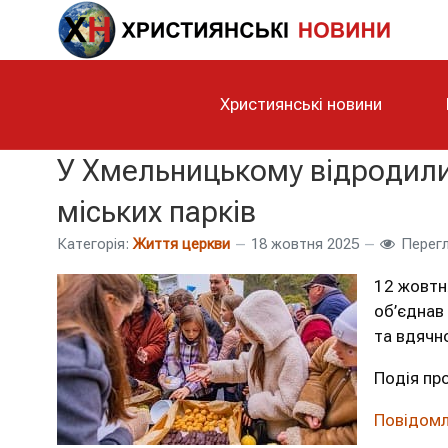
Християнські новини
У Хмельницькому відродили
міських парків
Категорія:
Життя церкви
18 жовтня 2025
Перегл
12 жовтн
об’єднав 
та вдячно
Подія про
Повідом