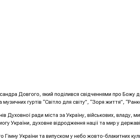
андра Довгого, який поділився свідченнями про Божу д
а музичних гуртів “Світло для світу”, “Зоря життя”, “Ранк
 Духовної ради міста за Україну, військових, владу, мир,
гу України, духовне відродження нації та мир у державі
імну України та випуском у небо жовто-блакитних кульо