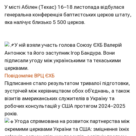
У місті Абілен (Техас) 16–18 листопада відбулася
генеральна конференція баптистських церков штату,
яка налічує близько 5 500 церков.
У ній взяли участь голова Союзу ЄХБ Валерій
Антонюк та його заступник Ігор Бандура. Вони
підписали угоду між українськими та техаськими
церквами.
Повідомляє ВРЦ ЄХБ
Підписання стало результатом тривалої підготовки,
зустрічей між керівництвом обох об’єднань, а також
візитів американських служителів в Україну та
робочих консультацій у США протягом 2024–2025
років.
Угода спрямована на розвиток партнерства між
окремими церквами України та США: зміцнення їхніх