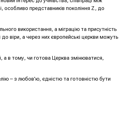
новий інтерес до учнівства, співпраці між
і, особливо представників покоління Z, до
льного використання, а міграцію та присутність
 до віри, а через них європейські церкви можуть
, а в тому, чи готова Церква змінюватися,
лію – з любов'ю, єдністю та готовністю бути