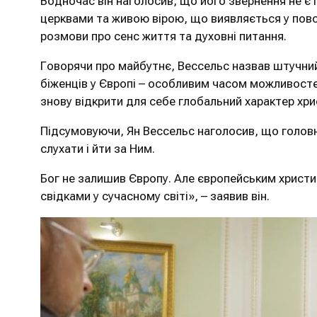
Водночас він наголосив, що його звернення не є п
церквами та живою вірою, що виявляється у повся
розмови про сенс життя та духовні питання.
Говорячи про майбутнє, Вессельс назвав штучний 
біженців у Європі – особливим часом можливостей
знову відкрити для себе глобальний характер хри
Підсумовуючи, Ян Вессельс наголосив, що головне 
слухати і йти за Ним.
Бог не залишив Європу. Але європейським христи
свідками у сучасному світі», – заявив він.