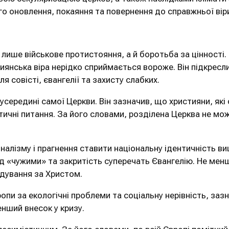
 оновлення, покаяння та повернення до справжньої вір
 лише військове протистояння, а й боротьба за цінності.
тиянська віра нерідко сприймається вороже. Він підкресл
я совісті, євангелії та захисту слабких.
 усередині самої Церкви. Він зазначив, що християни, як
тичні питання. За його словами, розділена Церква не мо
алізму і прагнення ставити національну ідентичність вищ
д «чужими» та закритість суперечать Євангелію. Не менш
ідування за Христом.
пи за екологічні проблеми та соціальну нерівність, за
енший внесок у кризу.