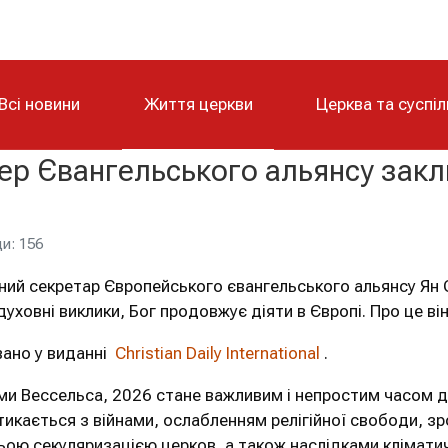
Всі новини
Життя церкви
Церква та суспі
ер Євангельського альянсу зак
и: 156
ний секретар Європейського євангельського альянсу Ян 
духовні виклики, Бог продовжує діяти в Європі. Про це ві
вано у виданні
Christian Daily International
.
ми Вессельса, 2026 стане важливим і непростим часом дл
тикається з війнами, ослабленням релігійної свободи, зр
ою секуляризацією церков, а також наслідками кліматичн