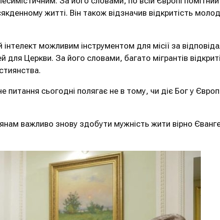
есимістичним. За його словами, по всій Європі помітний 
кденному житті. Він також відзначив відкритість молод
інтелект можливим інструментом для місії за відповіда
 для Церкви. За його словами, багато мігрантів відкриті
стиянства.
питання сьогодні полягає не в тому, чи діє Бог у Європі
янам важливо знову здобути мужність жити вірно Єванге