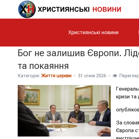
Християнські новини
Бог не залишив Європи. Лід
та покаяння
Категорія:
Життя церкви
31 січня 2026
Перегляд
Генераль
кризи та 
опубліко
За слова
Європа с
внутрішнь