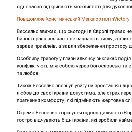
одночасно відкривають можливості для духовного
Повідомляє Християнський Мегапортал inVictory
Вессельс вважає, що сьогодні в Європі триває не
базові права все частіше зазнають тиску, а хрис
заради привілеїв, а задля збереження простору дл
Особливу тривогу у глави альянсу викликає поділ
конфліктують між собою через богословські та е
та любов.
Також Вессельс звернув увагу на зростання націон
любов до своєї країни допустима, але страх пере
прагнення комфорту, які підміняють жертовне сл
Окремо Вессельс торкнувся відповідальності Євро
гостро відчувають бідні країни, які зробили найм