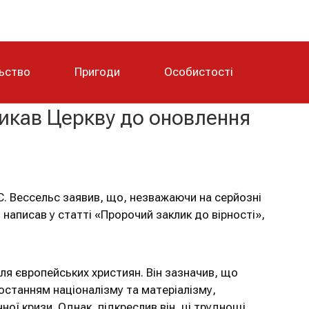
льство
Пригоди
Особистості
ликав Церкву до оновлення
С. Вессельс заявив, що, незважаючи на серйозні
н написав у статті «Пророчий заклик до вірності»,
я європейських християн. Він зазначив, що
останням націоналізму та матеріалізму,
ої кризи. Однак, підкреслив він, ці труднощі