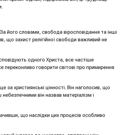
и.
 За його словами, свобода віросповідання та інші
ив, що захист релігійної свободи важливий не
і сповідують одного Христа, все частіше
же переконливо говорити світові про примирення
е за християнські цінності. Він наголосив, що
 небезпечними він назвав матеріалізм і
значивши, що наслідки цих процесів особливо