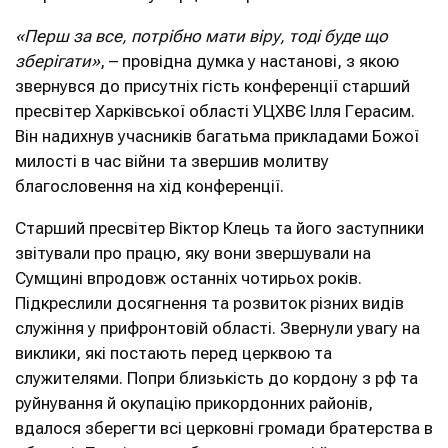
«Перш за все, потрібно мати віру, тоді буде що
зберігати»
, – провідна думка у настанові, з якою
звернувся до присутніх гість конференції старший
пресвітер Харківської області УЦХВЄ Ілля Герасим.
Він надихнув учасників багатьма прикладами Божої
милості в час війни та звершив молитву
благословення на хід конференції.
Старший пресвітер Віктор Клець та його заступники
звітували про працю, яку вони звершували на
Сумщині впродовж останніх чотирьох років.
Підкреслили досягнення та розвиток різних видів
служіння у прифронтовій області. Звернули увагу на
виклики, які постають перед церквою та
служителями. Попри близькість до кордону з рф та
руйнування й окупацію прикордонних районів,
вдалося зберегти всі церковні громади братерства в