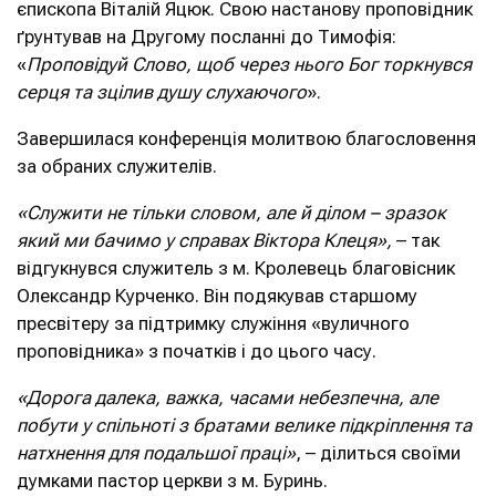
єпископа Віталій Яцюк. Свою настанову проповідник
ґрунтував на Другому посланні до Тимофія:
«
Проповідуй Слово, щоб через нього Бог торкнувся
серця та зцілив душу слухаючого
».
Завершилася конференція молитвою благословення
за обраних служителів.
«Служити не тільки словом, але й ділом – зразок
який ми бачимо у справах Віктора Клеця»,
– так
відгукнувся служитель з м. Кролевець благовісник
Олександр Курченко. Він подякував старшому
пресвітеру за підтримку служіння «вуличного
проповідника» з початків і до цього часу.
«Дорога далека, важка, часами небезпечна, але
побути у спільноті з братами велике підкріплення та
натхнення для подальшої праці»
, – ділиться своїми
думками пастор церкви з м. Буринь.