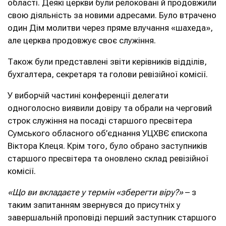
області. Деякі церкви були релоковані й продовжили
свою діяльність за новими адресами. Було втрачено
один Дім молитви через пряме влучання «шахеда»,
але церква продовжує своє служіння.
Також були представлені звіти керівників відділів,
бухгалтера, секретаря та голови ревізійної комісії.
У виборчій частині конференції делегати
одноголосно виявили довіру та обрали на черговий
строк служіння на посаді старшого пресвітера
Сумського обласного об’єднання УЦХВЄ єпископа
Віктора Клеця. Крім того, було обрано заступників
старшого пресвітера та оновлено склад ревізійної
комісії.
«Що ви вкладаєте у термін «зберегти віру?»
– з
таким запитанням звернувся до присутніх у
завершальній проповіді перший заступник старшого