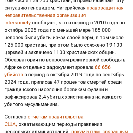
том числе 128 750 христиан, и прямо называет эту
ситуацию геноцидом. Нигерийская
правозащитная
неправительственная организация
Intersociety
сообщает, что в период с 2010 года по
октябрь 2025 года по меньшей мере 185 000
человек были убиты из-за своей веры, в том числе
125 000 христиан, при этом было сожжено 19 100
церквей и захвачено 1100 христианских общин.
Обсерватория по вопросам религиозной свободы в
Африке отдельно задокументировала
66 656
убийств
в период с октября 2019 года по сентябрь
2024 года, приписав 47 процентов смертей среди
гражданского населения боевикам фулани и
зафиксировав 2,4 убитых христианина на каждого
убитого мусульманина.
Согласно
отчетам правительства
США,
охватывающим периоды правления
нескольких администраций,
документам, связанным