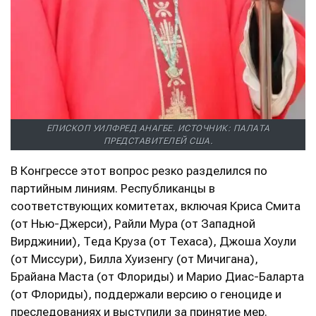
ЕПИСКОП УИЛФРЕД АНАГБЕ. ИСТОЧНИК: ПАЛАТА
ПРЕДСТАВИТЕЛЕЙ США.
В Конгрессе этот вопрос резко разделился по
партийным линиям. Республиканцы в
соответствующих комитетах, включая Криса Смита
(от Нью-Джерси), Райли Мура (от Западной
Вирджинии), Теда Круза (от Техаса), Джоша Хоули
(от Миссури), Билла Хуизенгу (от Мичигана),
Брайана Маста (от Флориды) и Марио Диас-Баларта
(от Флориды), поддержали версию о геноциде и
преследованиях и выступили за принятие мер.