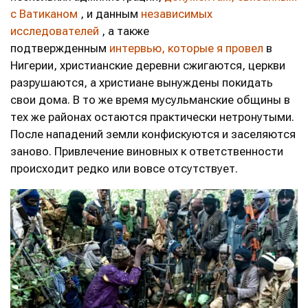
с Ватиканом
, и данным
независимых
исследователей
, а также
подтвержденным
интервью, которые я провел
в
Нигерии, христианские деревни сжигаются, церкви
разрушаются, а христиане вынуждены покидать
свои дома. В то же время мусульманские общины в
тех же районах остаются практически нетронутыми.
После нападений земли конфискуются и заселяются
заново. Привлечение виновных к ответственности
происходит редко или вовсе отсутствует.