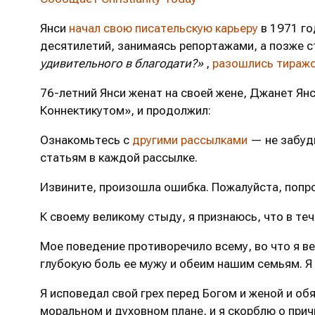
Янси
начал свою писательскую карьеру
в 1971 го
десятилетий, занимаясь репортажами, а позже с
удивительного в благодати?»
,
разошлись тираж
76-летний Янси женат на своей жене, Джанет Янс
Коннектикутом», и продолжил:
Ознакомьтесь с
другими рассылками
— не забуд
статьям в каждой рассылке.
Извините, произошла ошибка. Пожалуйста, попро
К своему великому стыду, я признаюсь, что в т
Мое поведение противоречило всему, во что я в
глубокую боль ее мужу и обеим нашим семьям. Я
Я исповедал свой грех перед Богом и женой и о
моральном и духовном плане, и я скорблю о при