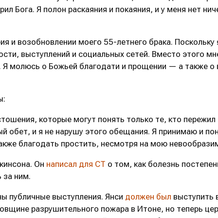
рил Бога. Я полон раскаяния и покаяния, и у меня нет ни
я и возобновлении моего 55-летнего брака. Поскольку я
ости, выступлений и социальных сетей. Вместо этого м
 Я молюсь о Божьей благодати и прощении — а также о 
ы:
стошения, которые могут понять только те, кто пережил
 обет, и я не нарушу этого обещания. Я принимаю и пон
также благодать простить, несмотря на мою невообрази
ркинсона. Он
написал для CT
о том, как болезнь постепен
 за ним.
аны публичные выступления. Янси
должен был
выступить в
довщине разрушительного пожара в Итоне, но теперь це