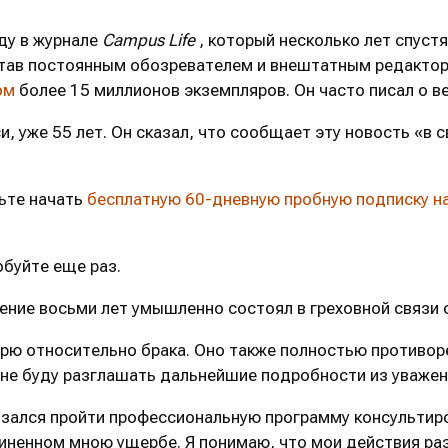
ду в журнале
Campus Life
, который несколько лет спустя
тав постоянным обозревателем и внештатным редактором
ом
более 15 миллионов экземпляров. Он часто писал о ве
и, уже 55 лет. Он сказал, что сообщает эту новость «в
ьте начать
бесплатную 60-дневную пробную подписку н
буйте еще раз.
ечение восьми лет умышленно состоял в греховной связи
ерю относительно брака. Оно также полностью противор
 не буду разглашать дальнейшие подробности из уважени
бязался пройти профессиональную программу консультир
чиненном мною ущербе. Я понимаю, что мои действия ра