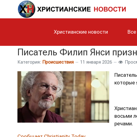
Христианские новости
Все
Писатель Филип Янси призн
Категория:
Происшествия
11 января 2026
Просм
Писатель
которые 
Христиан
восьми л
речами.
Сообщает Christianity Today