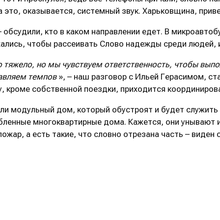
 а это, оказывается, системный звук. Харьковщина, прив
 обсудили, кто в каком направлении едет. В микроавтоб
хались, чтобы рассеивать Слово надежды среди людей, 
о тяжело, но мы чувствуем ответственность, чтобы вып
бавляем темпов
», – наш разговор с Ильей Герасимом, с
, кроме собственной поездки, приходится координиров
езли модульный дом, который обустроят и будет служить
бленные многоквартирные дома. Кажется, они унывают и 
ожар, а есть такие, что словно отрезана часть – виден 