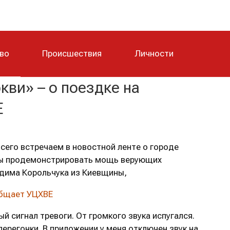
тво
Происшествия
Личности
кви» – о поездке на
Е
сего встречаем в новостной ленте о городе
бы продемонстрировать мощь верующих
дима Корольчука из Киевщины,
бщает УЦХВЕ
 сигнал тревоги. От громкого звука испугался.
перегонки. В приложении у меня отключен звук на