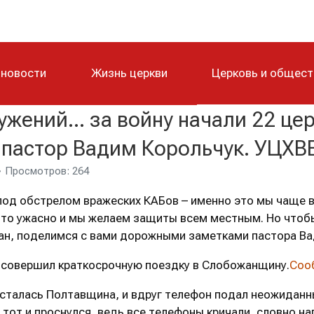
 новости
Жизнь церкви
Церковь и общес
жений… за войну начали 22 цер
 пастор Вадим Корольчук. УЦХВ
Просмотров: 264
под обстрелом вражеских КАБов – именно это мы чаще в
Это ужасно и мы желаем защиты всем местным. Но что
ан, поделимся с вами дорожными заметками пастора Ва
совершил краткосрочную поездку в Слобожанщину.
Соо
сталась Полтавщина, и вдруг телефон подал неожиданный
, тот и проснулся, ведь все телефоны кричали, словно на