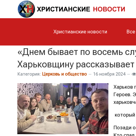
Христианские новости
Все
«Днем бывает по восемь слу
Харьковщину рассказывает
Категория:
Церковь и общество
16 ноября 2024
Харьков 
Героев. 
харьковч
который 
Позади о
Кто спал