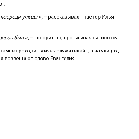
во
.
ь посреди улицы
»,
– рассказывает пастор Илья
 здесь был
»,
– говорит он, протягивая пятисотку.
емпе проходит жизнь служителей. , а на улицах,
 и возвещают слово Евангелия.