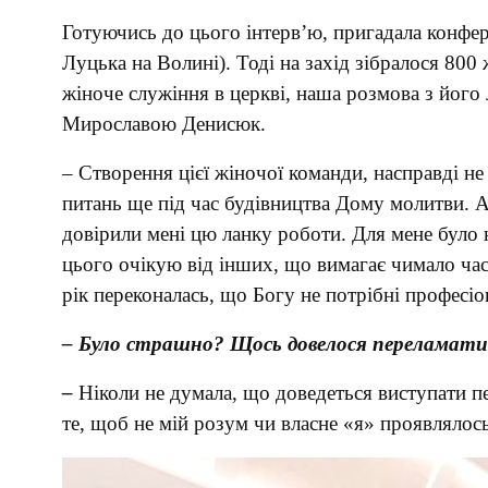
Готуючись до цього інтерв’ю, пригадала конфер
Луцька на Волині). Тоді на захід зібралося 800
жіноче служіння в церкві, наша розмова з його
Мирославою Денисюк.
– Створення цієї жіночої команди, насправді не
питань ще під час будівництва Дому молитви. А 
довірили мені цю ланку роботи. Для мене було
цього очікую від інших, що вимагає чимало час
рік переконалась, що Богу не потрібні професіо
– Було страшно? Щось довелося переламати 
–
Ніколи не думала, що доведеться виступати 
те, щоб не мій розум чи власне «я» проявлялось