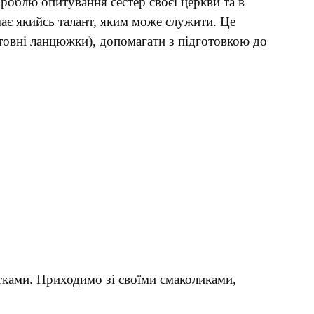
 роблю опитування сестер своєї церкви та в
ає якийсь талант, яким може служити. Це
итовні ланцюжки), допомагати з підготовкою до
ітками. Приходимо зі своїми смаколиками,