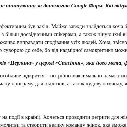
не опитування за допомогою Google Форм. Які відгу
ефективним був захід. Майже завжди знайдеться хоча 
з більш досвідченими спікерами, а також ціную їхні ві
ожливо виправдати сподівання усіх людей. Хоча, звісно
о суворою до себе, бо від надмірної самокритики можн
ків «Перлина» у церкві «Спасіння», яка його мета
особливе відкриття – потрібно максимально намагатись 
ну програму для підлітків, а також чудову команду, я
ду на події в країні). Хочеться проводити ретрити для ж
і молитви та створити велику команду жінок, яка змож