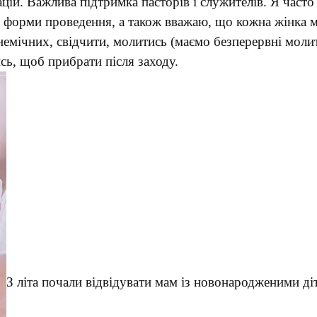
цій. Важлива підтримка пасторів і служителів. Я часто
 форми проведення, а також вважаю, що кожна жінка м
немічних, свідчити, молитись (маємо безперервні мол
сь, щоб прибрати після заходу.
З літа почали відвідувати мам із новонародженими д