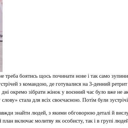
 треба боятись щось починати нове і так само зупини
стрічей з командою, де готувалися на 3-денний ретрит у
 дні окремо зібрати жінок у воєнний час було вже не 
 слову» стала для всіх своєчасною. Потім були зустрічі
завжди знайти людей, з якими обговорюю деталі й вис
 план включає молитву як особисту, так і в групі люде