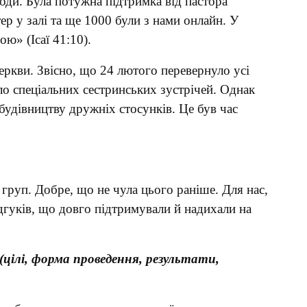
оди. Була потужна підтримка від пастора
тер у залі та ще 1000 були з нами онлайн. У
ою» (Ісаї 41:10).
еркви. Звісно, що 24 лютого перевернуло усі
ло спеціальних сестринських зустрічей. Однак
будівництву дружніх стосунків. Це був час
груп. Добре, що не чула цього раніше. Для нас,
ідгуків, що довго підтримували й надихали на
(цілі, форма проведення, результати,