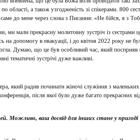
но впевнена, що це була Божа воля проводити такі зах
 по області, а також узгодженість зі спікерами. 800 сес
аме до мене через слова з Писання: «Не бійся, я з Тоб
ни, ми мали прекрасну молитовну зустріч із сестрами ц
 на допомогу в евакуації, і до квітня 2022 року не бу
огла. Думаю, що це був особливий час, який посприяв 
вні тематичні зустрічі дуже важливі.
ера, який радив починати жіночі служіння з маленьких 
конференція, після якої було дуже багато прекрасних в
й. Можливо, ваш досвід для інших стане у пригоді 