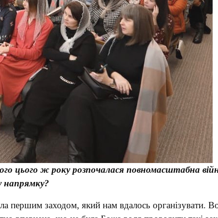
того цього ж року розпочалася повномасштабна війна
у напрямку?
ла першим заходом, який нам вдалось організувати. Во