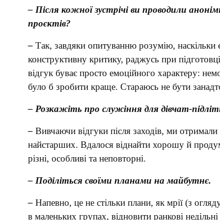
– Після кожної зустрічі ви проводили анонім
проєктів?
–
Так, завдяки опитуванню розумію, наскільки 
конструктивну критику, раджусь при підготовці 
відгук буває просто емоційного характеру: нем
було б зробити краще. Стараюсь не бути занадт
– Розкажіть про служіння для дівчат-підліт
–
Вивчаючи відгуки після заходів, ми отримали 
найстарших. Вдалося віднайти хорошу й продума
різні, особливі та неповторні.
– Поділіться своїми планами на майбутнє.
–
Напевно, це не стільки плани, як мрії (з огля
в маленьких групах, відновити ранкові недільн