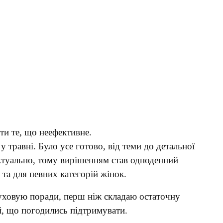
ти те, що неефективне.
 травні. Було усе готово, від теми до детальної
актуально, тому вирішенням став одноденний
 та для певних категорій жінок.
луховую поради, перш ніж складаю остаточну
й, що погодились підтримувати.