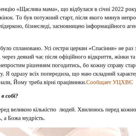
енцію «Щаслива мама», що відбулася в січні 2022 року 
 жінок. То був потужний старт, після якого минув непро
 лідеркою, бізнеследі, засновницею інформаційного аге
 було сплановано. Усі сестри церкви «Спасіння» не раз
через деякий час після офіційного відкриття, жінки та
 непростим рішенням погодитись, бо кожну справу ста
у. Я одразу всіх попередила, що маю складний характер
нали, Йому треба вірні працівники.
Сообщает УЦХВЄ
в собі?
перед великою кількістю людей. Хвилююсь перед кожно
, а Божа мудрість.