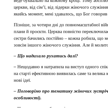
веде буквально на кожному кроці. Тому абсолют
церкви, від сім’ї, від лідерки жіночого служіння
якийсь момент, мені здавалось, що Бог говорив с
Пізніше, за чотири дні до повномасштабної вій
плани й проєкти. Церква повністю переключилась
сестри бачились постійно – кожна робила, що м
зовсім іншого жіночого служіння. Але й молито
– Що надихало рухатись далі?
–
Нещодавно я натрапила на виступ одного спік
на старті ефективною виявилась саме та велика 
нові ідеї.
– Поговорімо про тематику жіночих зустріче
особливості).