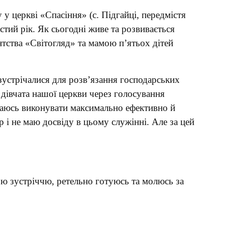
у церкві «Спасіння» (с. Підгайці, передмістя
стий рік. Як сьогодні живе та розвивається
нтства «Світогляд» та мамою п’ятьох дітей
 зустрічалися для розв’язання господарських
 дівчата нашої церкви через голосування
раюсь виконувати максимально ефективно й
 і не маю досвіду в цьому служінні. Але за цей
ю зустріччю, ретельно готуюсь та молюсь за