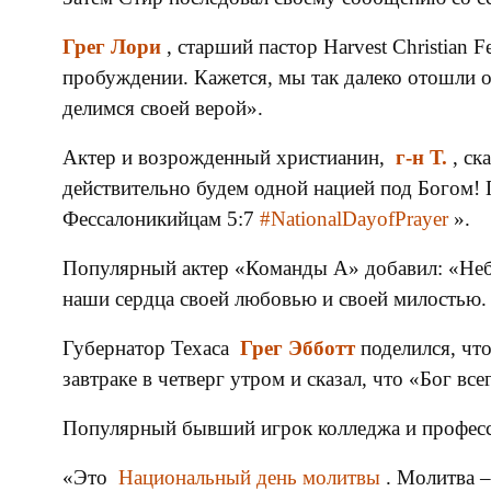
Грег Лори
, старший пастор Harvest Christian
пробуждении. Кажется, мы так далеко отошли о
делимся своей верой».
Актер и возрожденный христианин,
г-н Т.
, ск
действительно будем одной нацией под Богом! 
Фессалоникийцам 5:7
#NationalDayofPrayer
».
Популярный актер «Команды А» добавил: «Небес
наши сердца своей любовью и своей милостью.
Губернатор Техаса
Грег Эбботт
поделился, чт
завтраке в четверг утром и сказал, что «Бог вс
Популярный бывший игрок колледжа и профес
«Это
Национальный день молитвы
. Молитва –