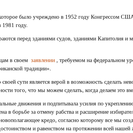
оторое было учреждено в 1952 году Конгрессом США, 
 1981 году.
аются перед зданиями судов, зданиями Капитолия и 
цам в своем
заявлении
, требуемом на федеральном уро
риканской традиции».
по своей сути является верой в возможность сделать н
ности того, что мы можем сделать, когда делаем это в
ральные движения и подпитывала усилия по укреплени
на в борьбе за отмену рабства и расширение избирател
сновополагающее кредо, согласно которому все мы со
достоинством и равенством на протяжении всей нашей