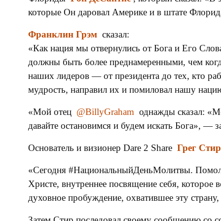
которые Он даровал Америке и в штате Флорид
Франклин Грэм
сказал:
«Как нация мы отвернулись от Бога и Его Слов
должны быть более преднамеренными, чем когд
наших лидеров — от президента до тех, кто раб
мудрость, направил их и помиловал нашу наци
«Мой отец
@BillyGraham
однажды сказал: «М
давайте остановимся и будем искать Бога», — 
Основатель и визионер Dare 2 Share
Грег Стир
«Сегодня #НациональныйДеньМолитвы. Помолит
Христе, внутреннее посвящение себя, которое 
духовное пробуждение, охватившее эту страну,
Затем Стир последовал своему сообщению со с