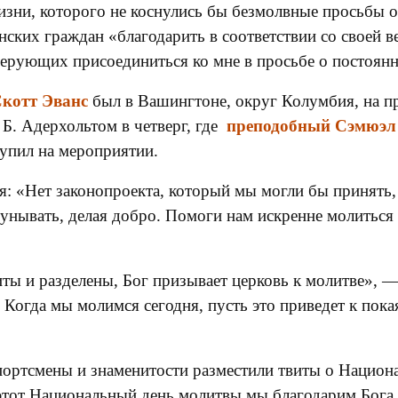
жизни, которого не коснулись бы безмолвные просьбы 
нских граждан «благодарить в соответствии со своей 
верующих присоединиться ко мне в просьбе о постоян
котт Эванс
был в Вашингтоне, округ Колумбия, на п
Б. Адерхольтом в четверг, где
преподобный Сэмюэл 
упил на мероприятии.
я: «Нет законопроекта, который мы могли бы принять,
унывать, делая добро. Помоги нам искренне молиться 
иты и разделены, Бог призывает церковь к молитве», —
 Когда мы молимся сегодня, пусть это приведет к пок
портсмены и знаменитости разместили твиты о Национа
 этот Национальный день молитвы мы благодарим Бога 