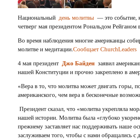
Национальный
день молитвы
— это событие, к
четверг мая президентом Рональдом Рейганом в
Во время наблюдения многие американцы собир
молитве и медитации.
Сообщает ChurchLeaders
4 мая президент
Джо Байден
заявил американ
нашей Конституции и прочно закреплено в аме
«Вера в то, что молитва может двигать горы, 
американского, чем вера в бесконечные возмож
Президент сказал, что «молитва укрепляла мо
нашей истории. Молитва была «глубоко укорене
прежнему заставляет нас поддерживать наше о
заслуживаем того, чтобы с нами обращались с 