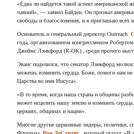
«Едва ли найдется такой аспект американской 
чаяний», — заявил Байден. Он призвал америка
свободы и благословения, и я приглашаю всех 
Основатель и генеральный директор Outreach
С
года, организованном конгрессменом Робертом 
Джеймс Лэнкфорд (R-OK) , среди прочего выст
Эванс поделился, что сенатор Лэнкфорд молилс
можешь изменить сердца. Боже, помоги нам не 
Царства во имя Иисуса».
«В то время, когда наша страна и общины разб
может исцелить нашу землю и изменить сердца.
церквях, общинах и нации».
Многие другие церковные лидеры, политики, с
Флориды
Рон ДеСантис
, который сказал: «В