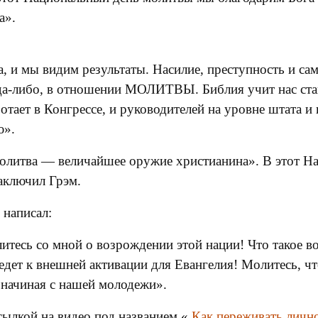
а».
а, и мы видим результаты. Насилие, преступность и са
а-либо, в отношении МОЛИТВЫ. Библия учит нас стави
отает в Конгрессе, и руководителей на уровне штата и
ю».
олитва — величайшее оружие христианина». В этот Н
заключил Грэм.
написал:
есь со мной о возрождении этой нации! Что такое во
ведет к внешней активации для Евангелия! Молитесь, ч
 начиная с нашей молодежи».
сылкой на видео под названием «
Как переживать личн