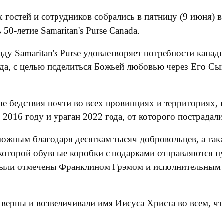
х гостей и сотрудников собрались в пятницу (9 июня)
0-летие Samaritan's Purse Canada.
ду Samaritan's Purse удовлетворяет потребности кана
ода, с целью поделиться Божьей любовью через Его Сы
е бедствия почти во всех провинциях и территориях,
2016 году и ураган 2022 года, от которого пострадал
зможным благодаря десяткам тысяч добровольцев, а та
которой обувные коробки с подарками отправляются 
ыли отмечены Франклином Грэмом и исполнительным д
верны и возвеличивали имя Иисуса Христа во всем, чт