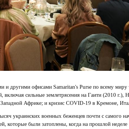
вями и другими офисами Samaritan's Purse по всему ми
ключая сильные землетрясения на Гаити (2010 г.), Неп
 Западной Африке; и кризис COVID-19 в Кремоне, Ита
ысяч украинских военных беженцев почти с самого нач
й, которые были затоплены, когда на прошлой неделе