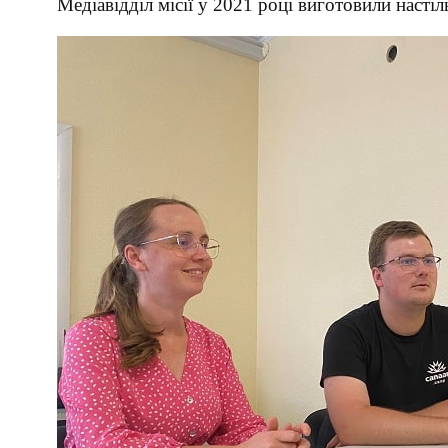
Медіавідділ місії у
2021 році виготовили настіл