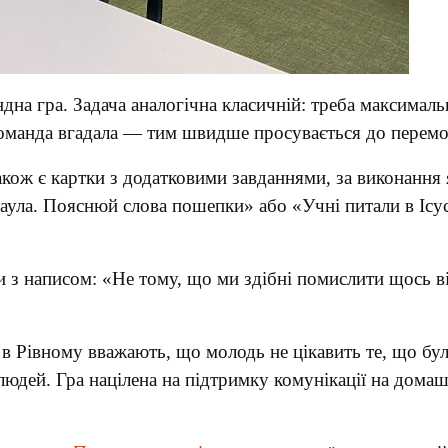
ндна гра. Задача аналогічна класичній: треба максимал
команда вгадала — тим швидше просувається до перемо
Також є картки з додатковими завданнями, за виконання
Саула. Пояснюй слова пошепки» або «Учні питали в Ісу
 з написом: «Не тому, що ми здібні помислити щось від 
 в Рівному вважають, що молодь не цікавить те, що бу
юдей. Гра націлена на підтримку комунікації на домаш