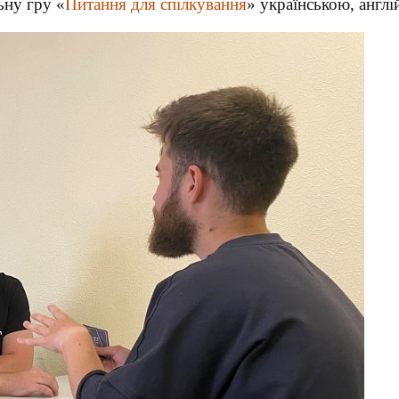
ьну гру «
Питання для спілкування
» українською, англ