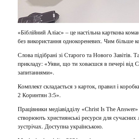
«Біблійний Аліас» – це настільна карткова кома
без використання однокореневих. Чим більше 
Слова підібрані зі Старого та Нового Завітів. 
прикладу: «Уяви, що ти ховаєшся в печері від 
запитаннями».
Комплект складається з карток, правил і коробки
2 Коринтян 3:5».
Працівники медіавідділу «Christ Is The Answer»
створюють християнські ресурси для сучасних л
зустрічах. Доступна українською.