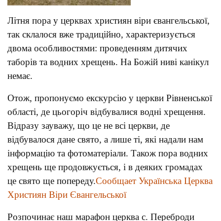
Літня пора у церквах християн віри євангельської,
так склалося вже традиційно, характеризується
двома особливостями: проведенням дитячих
таборів та водних хрещень. На Божій ниві канікул
немає.
Отож, пропонуємо екскурсію у церкви Рівненської
області, де цьогоріч відбувалися водні хрещення.
Відразу зауважу, що це не всі церкви, де
відбувалося дане свято, а лише ті, які надали нам
інформацію та фотоматеріали. Також пора водних
хрещень ще продовжується, і в деяких громадах
це свято ще попереду.
Сообщает Українська Церква
Християн Віри Євангельської
Розпочинає наш марафон церква с. Переброди