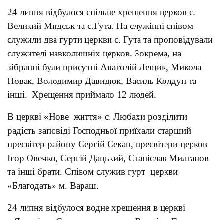
24 липня відбулося спільне хрещення церков с.
Великий Мидськ та с.Гута. На служінні співом
служили два гурти церкви с. Гута та проповідували
служителі навколишніх церков. Зокрема, на
зібранні були присутні Анатолій Лещик, Микола
Новак, Володимир Давидюк, Василь Колдун та
інші. Хрещення приймало 12 людей.
В церкві «Нове життя» с. Любахи розділити
радість заповіді Господньої приїхали старший
пресвітер району Сергій Секан, пресвітери церков
Ігор Овечко, Сергій Дацький, Станіслав Милтанов
та інші брати. Співом служив гурт церкви
«Благодать» м. Вараш.
24 липня відбулося водне хрещення в церкві