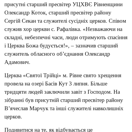
присутні старший пресвітер УЦХВЄ Рівненщини
Олександр Коток, старший пресвітер району
Сергій Секан та служителі сусідніх церков. Співом
служив хор церкви с. Рафалівка. «Незважаючи на
складні, небезпечні часи, люди отримують спасіння
і Церква Божа будується!», – зазначив старший
служитель обласного об’єднання Олександр
Адамович.
Церква «Святої Трійці» м. Рівне свято хрещення
провела на озері Басів Кут 3 липня. Більше
тридцяти людей заключили завіт з Господом. На
зібранні був присутній старший пресвітер району
В’ячеслав Марчук та інші служителі навколишніх
церков.
Подивитися на те, як відбувається це