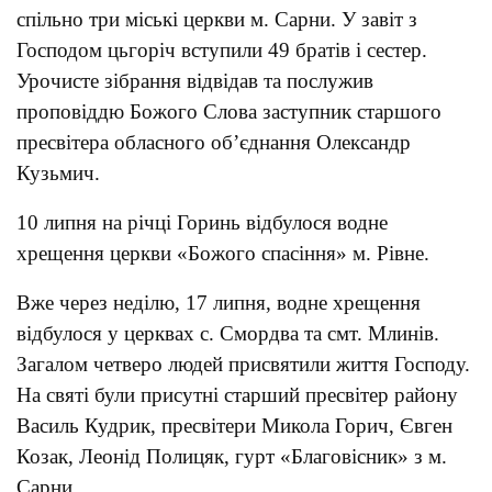
спільно три міські церкви м. Сарни. У завіт з
Господом цьгоріч вступили 49 братів і сестер.
Урочисте зібрання відвідав та послужив
проповіддю Божого Слова заступник старшого
пресвітера обласного об’єднання Олександр
Кузьмич.
10 липня на річці Горинь відбулося водне
хрещення церкви «Божого спасіння» м. Рівне.
Вже через неділю, 17 липня, водне хрещення
відбулося у церквах с. Смордва та смт. Млинів.
Загалом четверо людей присвятили життя Господу.
На святі були присутні старший пресвітер району
Василь Кудрик, пресвітери Микола Горич, Євген
Козак, Леонід Полицяк, гурт «Благовісник» з м.
Сарни.