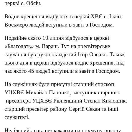
церкві с. Обсіч.
Водне хрещення відбулося в церкві ХВЄ с. Іллін.
Восьмеро людей вступили в завіт з Господом.
Подвійне свято 10 липня відбулося в церкві
«Благодать» м. Вараш. Тут на пресвітерське
служіння був рукопокладений Ігор Овечко. Також
цього дня в церкві відбулося водне хрещення, під
час якого 45 людей вступили в завіт з Господом.
На служіннях були присутні старший єпископ
УЦХВЄ Михайло Паночко, заступник старшого
пресвітера УЦХВЄ Рівненщини Степан Килюшик,
старший пресвітер району Сергій Секан та інші
служителі.
Недільний день, незважаючи на похмуру погоду,