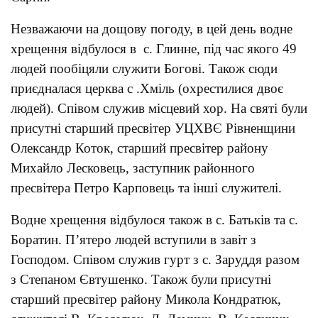
Незважаючи на дощову погоду, в цей день водне
хрещення відбулося в с. Глинне, під час якого 49
людей пообіцяли служити Богові. Також сюди
приєдналася церква с .Хміль (охрестилися двоє
людей). Співом служив місцевий хор. На святі були
присутні старший пресвітер УЦХВЄ Рівненщини
Олександр Коток, старший пресвітер району
Михайло Лесковець, заступник районного
пресвітера Петро Карповець та інші служителі.
Водне хрещення відбулося також в с. Батьків та с.
Боратин. П’ятеро людей вступили в завіт з
Господом. Співом служив гурт з с. Заруддя разом
з Степаном Євтушенко. Також були присутні
старший пресвітер району Микола Кондратюк,