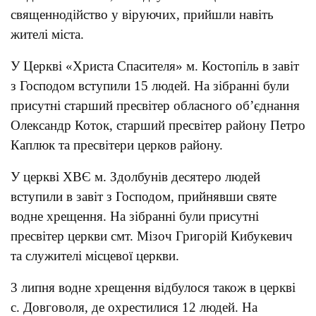
священнодійство у віруючих, прийшли навіть
жителі міста.
У Церкві «Христа Спасителя» м. Костопіль в завіт
з Господом вступили 15 людей. На зібранні були
присутні старший пресвітер обласного об’єднання
Олександр Коток, старший пресвітер району Петро
Каплюк та пресвітери церков району.
У церкві ХВЄ м. Здолбунів десятеро людей
вступили в завіт з Господом, прийнявши святе
водне хрещення. На зібранні були присутні
пресвітер церкви смт. Мізоч Григорій Кибукевич
та служителі місцевої церкви.
3 липня водне хрещення відбулося також в церкві
с. Довговоля, де охрестилися 12 людей. На