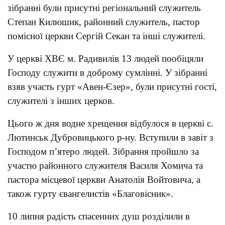
зібранні були присутні регіональний служитель
Степан Килюшик, районний служитель, пастор
помісної церкви Сергій Секан та інші служителі.
У церкві ХВЄ м. Радивилів 13 людей пообіцяли
Господу служити в доброму сумлінні. У зібранні
взяв участь гурт «Авен-Єзер», були присутні гості,
служителі з інших церков.
Цього ж дня водне хрещення відбулося в церкві с.
Лютинськ Дубровицького р-ну. Вступили в завіт з
Господом п’ятеро людей. Зібрання пройшло за
участю районного служителя Василя Хомича та
пастора місцевої церкви Анатолія Войтовича, а
також гурту євангелистів «Благовісник».
10 липня радість спасенних душ розділили в