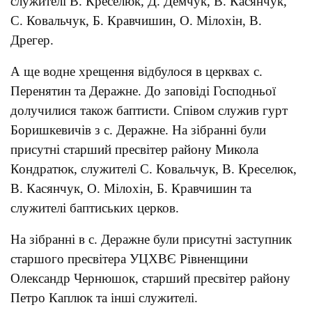
служителі В. Креселюк, Д. Демчук, В. Касянчук,
С. Ковальчук, Б. Кравчишин, О. Мілохін, В.
Дрегер.
А ще водне хрещення відбулося в церквах с.
Перенятин та Деражне. До заповіді Господньої
долучилися також баптисти. Співом служив гурт
Боришкевичів з с. Деражне. На зібранні були
присутні старший пресвітер району Микола
Кондратюк, служителі С. Ковальчук, В. Креселюк,
В. Касянчук, О. Мілохін, Б. Кравчишин та
служителі баптиських церков.
На зібранні в с. Деражне були присутні заступник
старшого пресвітера УЦХВЄ Рівненщини
Олександр Чернюшок, старший пресвітер району
Петро Каплюк та інші служителі.