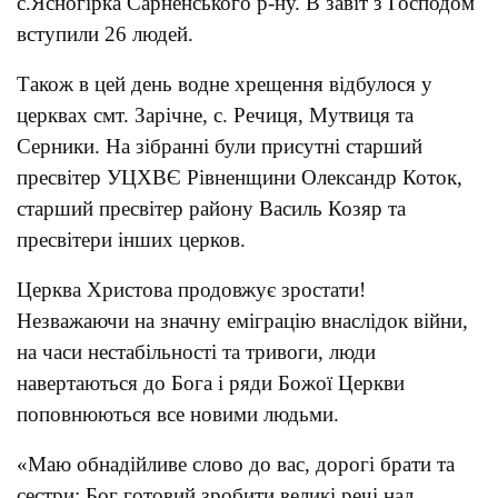
с.Ясногірка Сарненського р-ну. В завіт з Господом
вступили 26 людей.
Також в цей день водне хрещення відбулося у
церквах смт. Зарічне, с. Речиця, Мутвиця та
Серники. На зібранні були присутні старший
пресвітер УЦХВЄ Рівненщини Олександр Коток,
старший пресвітер району Василь Козяр та
пресвітери інших церков.
Церква Христова продовжує зростати!
Незважаючи на значну еміграцію внаслідок війни,
на часи нестабільності та тривоги, люди
навертаються до Бога і ряди Божої Церкви
поповнюються все новими людьми.
«Маю обнадійливе слово до вас, дорогі брати та
сестри: Бог готовий зробити великі речі над