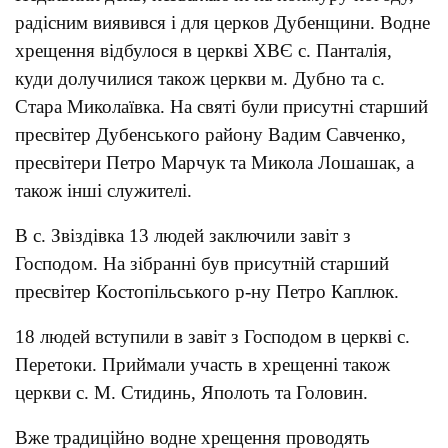
радісним виявився і для церков Дубенщини. Водне
хрещення відбулося в церкві ХВЄ с. Панталія,
куди долучилися також церкви м. Дубно та с.
Стара Миколаївка. На святі були присутні старший
пресвітер Дубенського району Вадим Савченко,
пресвітери Петро Марчук та Микола Лошашак, а
також інші служителі.
В с. Звіздівка 13 людей заключили завіт з
Господом. На зібранні був присутній старший
пресвітер Костопільського р-ну Петро Каплюк.
18 людей вступили в завіт з Господом в церкві с.
Перетоки. Приймали участь в хрещенні також
церкви с. М. Стидинь, Яполоть та Головин.
Вже традиційно водне хрещення проводять