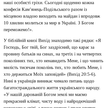
наші особисті гріхи. Сьогодні щоденно кожна
конфесія Кам’янець-Подільського разом із
місцевою владою виходить на майдан і впродовж
10 хвилин молиться за мир в Україні. З Богом
переможемо!».
У біблійній книзі Вихід знаходимо такі рядки: «Я
Господь, Бог твій, Бог заздрісний, що карає за
провину батьків на синах, на третіх і на четвертих
поколіннях тих, хто ненавидить Мене, і що чинить
милість тисячам поколінь тих, хто любить Мене, і
хто держиться Моїх заповідей» (Вихід 20:5-6).
Нині в українців виникає чимало питань щодо
багатостраждального життя українського народу.
«У нашій дарованій Богом землі ми маємо
прекрасний клімат, чисту воду і найродючіший
чорнозем у світі, а також щирих і працьовитих