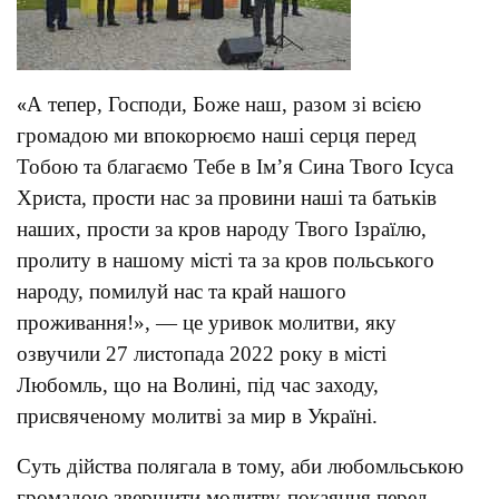
А тепер, Господи, Боже наш, разом зі всією
«
громадою ми впокорюємо наші серця перед
Тобою та благаємо Тебе в Ім’я Сина Твого Ісуса
Христа, прости нас за провини наші та батьків
наших, прости за кров народу Твого Ізраїлю,
пролиту в нашому місті та за кров польського
народу, помилуй нас та край нашого
проживання!», — це уривок молитви, яку
озвучили 27 листопада 2022 року в місті
Любомль, що на Волині, під час заходу,
присвяченому молитві за мир в Україні.
Суть дійства полягала в тому, аби любомльською
громадою звершити молитву-покаяння перед