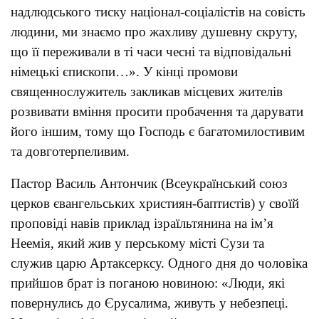
надлюдського тиску націонал-соціалістів на совість
людини, ми знаємо про жахливу душевну скруту,
що її переживали в ті часи чесні та відповідальні
німецькі єпископи…». У кінці промови
священнослужитель закликав місцевих жителів
розвивати вміння просити пробачення та дарувати
його іншим, тому що Господь є багатомилостивим
та довготерпеливим.
Пастор Василь Антончик (Всеукраїнський союз
церков євангельських християн-баптистів) у своїй
проповіді навів приклад ізраїльтянина на ім’я
Неемія, який жив у перському місті Сузи та
служив царю Артаксерксу. Одного дня до чоловіка
прийшов брат із поганою новиною: «Люди, які
повернулись до Єрусалима, живуть у небезпеці.