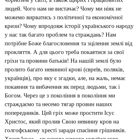
людей. Чого нам не вистачає? Чому ми ніяк не
можемо вирватись з політичної та економічної
кризи? Чому впродовж історії українського народу
у нас так багато проблем та страждань? Нам
потрібне Боже благословення та зцілення землі від
прокляття. А для цього треба покаятися за свої
гріхи та провини батьків! На нашій землі було
пролито багато невинної крові (євреїв, поляків,
українців), про яку є згадки, але, на жаль, немає
покаяння та вибачення як перед людьми, так і
Богом. Через це з покоління в покоління ми
страждаємо та несемо тягар провин наших
попередників. Цей гріх може простити Ісус
Христос, який пролив Свою невинну кров на
голгофському хресті заради спасіння грішників.
Хрест Ісуса – це основа нашого українського