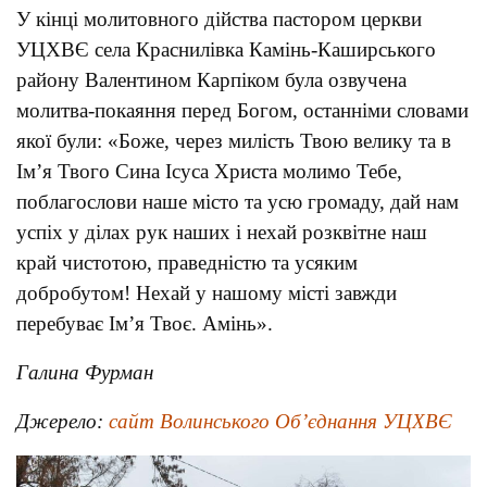
У кінці молитовного дійства пастором церкви
УЦХВЄ села Краснилівка Камінь-Каширського
району Валентином Карпіком була озвучена
молитва-покаяння перед Богом, останніми словами
якої були: «Боже, через милість Твою велику та в
Ім’я Твого Сина Ісуса Христа молимо Тебе,
поблагослови наше місто та усю громаду, дай нам
успіх у ділах рук наших і нехай розквітне наш
край чистотою, праведністю та усяким
добробутом! Нехай у нашому місті завжди
перебуває Ім’я Твоє. Амінь».
Галина Фурман
Джерело:
сайт Волинського Об’єднання УЦХВЄ