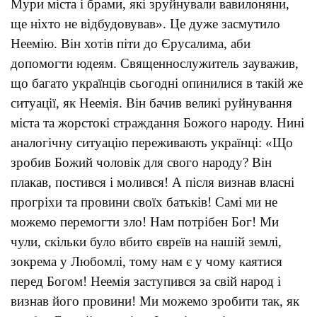
Мури міста і брами, які зруйнували вавилоняни,
ще ніхто не відбудовував». Це дуже засмутило
Неемію. Він хотів піти до Єрусалима, аби
допомогти юдеям. Священнослужитель зауважив,
що багато українців сьогодні опинилися в такій же
ситуації, як Неемія. Він бачив великі руйнування
міста та жорстокі страждання Божого народу. Нині
аналогічну ситуацію переживають українці: «Що
зробив Божий чоловік для свого народу? Він
плакав, постився і молився! А після визнав власні
прогріхи та провини своїх батьків! Самі ми не
можемо перемогти зло! Нам потрібен Бог! Ми
чули, скільки було вбито євреїв на нашій землі,
зокрема у Любомлі, тому нам є у чому каятися
перед Богом! Неемія заступився за свій народ і
визнав його провини! Ми можемо зробити так, як