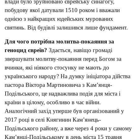
влади було зруйновано єврейську синагогу,
побудову якої датували 1510 роком і вважали
однією з найкращих юдейських мурованих
святинь. Від будівлі залишився лише фундамент.
Для чого потрібна молитва-покаяння за
геноцид євреїв?
Здається, навіщо громаді
звершувати молитву-покаяння перед Богом за
вчинки, які ніякого стосунку не мають до
українського народу? На думку ініціатора дійства
пастора Віктора Мартиновича з Кам’янця-
Подільського, це надважлива подія для міста і
країни в цілому, особливо в час війни.
Аналогічний захід уперше був організований у
2017 році в селі Княгинин Кам’янець-
Подільського району, а вже через 4 роки у самому
Кам’янці-Подільському в день міста 15 травня