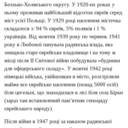
Белзько-Холмського округу. У 1920-их роках у
ньому проживав найбільший відсоток євреїв серед
міст усієї Польщі. У 1929 році населення містечка
складалося з: 94 % євреїв, 5% поляків і 1 %
українців. Від жовтня 1939 року по червень 1941
року в Любомлі панувала радянська влада, яка
знищила старе єврейське кладовище і на тому ж
місці після II Світової війни побудувала «будинки
для офіцерського складу». У жовтні 1942 році
німецькі війська, увійшовши в місто, розстріляли
майже все єврейське населення (понад 5000 осіб)
біля цегельні, що знаходилася в лісі біля села Бірки
(зараз там встановлений пам’ятник геноциду
єврейського народу).
Після війни в 1947 році за наказом радянської