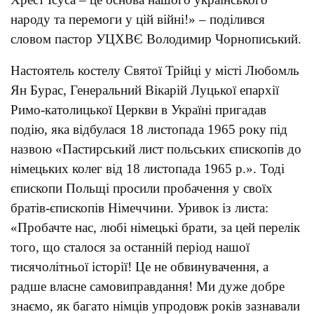
народу та перемоги у цій війні!» – поділився
словом пастор УЦХВЄ Володимир Чорнописький.
Настоятель костелу Святої Трійці у місті Любомль
Ян Бурас, Генеральний Вікарій Луцької епархії
Римо-католицької Церкви в Україні пригадав
подію, яка відбулася 18 листопада 1965 року під
назвою «Пастирський лист польських єпископів до
німецьких колег від 18 листопада 1965 р.». Тоді
єпископи Польщі просили пробачення у своїх
братів-єпископів Німеччини. Уривок із листа:
«Пробачте нас, любі німецькі брати, за цей перелік
того, що сталося за останній період нашої
тисячолітньої історії! Це не обвинувачення, а
радше власне самовиправдання! Ми дуже добре
знаємо, як багато німців упродовж років зазнавали