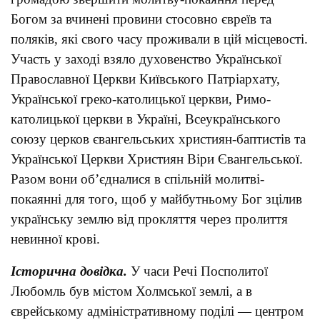
Богом за вчинені провини стосовно євреїв та
поляків, які свого часу проживали в цій місцевості.
Участь у заході взяло духовенство Української
Православної Церкви Київського Патріархату,
Української греко-католицької церкви, Римо-
католицької церкви в Україні, Всеукраїнського
союзу церков євангельських християн-баптистів та
Української Церкви Християн Віри Євангельської.
Разом вони об’єдналися в спільній молитві-
покаянні для того, щоб у майбутньому Бог зцілив
українську землю від прокляття через пролиття
невинної крові.
Історична довідка.
У часи Речі Посполитої
Любомль був містом Холмської землі, а в
єврейському адміністративному поділі — центром