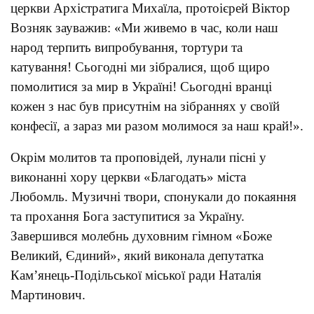
церкви Архістратига Михаїла, протоієрей Віктор
Возняк зауважив: «Ми живемо в час, коли наш
народ терпить випробування, тортури та
катування! Сьогодні ми зібралися, щоб щиро
помолитися за мир в Україні! Сьогодні вранці
кожен з нас був присутнім на зібраннях у своїй
конфесії, а зараз ми разом молимося за наш край!».
Окрім молитов та проповідей, лунали пісні у
виконанні хору церкви «Благодать» міста
Любомль. Музичні твори, спонукали до покаяння
та прохання Бога заступитися за Україну.
Завершився молебнь духовним гімном «Боже
Великий, Єдиний», який виконала депутатка
Кам’янець-Подільської міської ради Наталія
Мартинович.