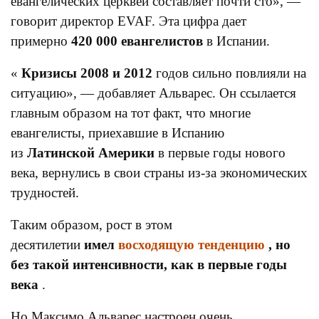
евангелических церквей составляет почти сто», —
говорит директор EVAF. Эта цифра дает
примерно
420 000 евангелистов
в Испании.
«
Кризисы 2008 и 2012
годов сильно повлияли на
ситуацию», — добавляет Альварес. Он ссылается
главным образом на тот факт, что многие
евангелисты, приехавшие в Испанию
из
Латинской Америки
в первые годы нового
века, вернулись в свои страны из-за экономических
трудностей.
Таким образом, рост в этом
десятилетии
имел
восходящую тенденцию
, но
без такой интенсивности, как в первые годы
века
.
Но Максимо Альварес настроен очень